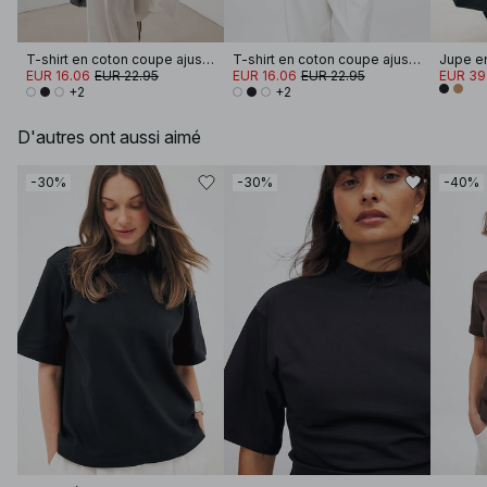
T-shirt en coton coupe ajustée à encolure cheminée
T-shirt en coton coupe ajustée à encolure cheminée
Jupe e
EUR 16.06
EUR 22.95
EUR 16.06
EUR 22.95
EUR 39
+2
+2
D'autres ont aussi aimé
-30%
-30%
-40%