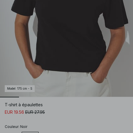
Model
:
175 cm - S
T-shirt à épaulettes
EUR 19.56
EUR 27.95
Couleur
:
Noir