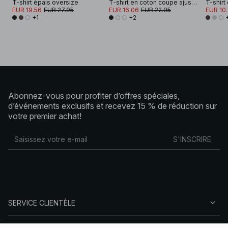
T-shirt épais oversize
T-shirt en coton coupe ajustée à encolure cheminée
T-shirt
EUR 19.56
EUR 27.95
EUR 16.06
EUR 22.95
EUR 10
+1
+2
Abonnez-vous pour profiter d’offres spéciales,
d’événements exclusifs et recevez 15 % de réduction sur
votre premier achat!
S'INSCRIRE
SERVICE CLIENTÈLE