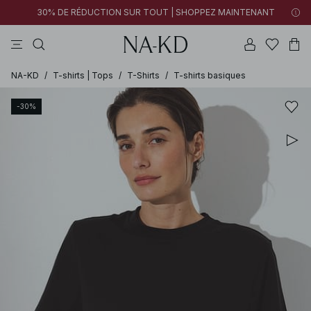
30% DE RÉDUCTION SUR TOUT | SHOPPEZ MAINTENANT
pantalons
tops
robes
noirs
marron
NA-KD
/
T-shirts | Tops
/
T-Shirts
/
T-shirts basiques
-30%