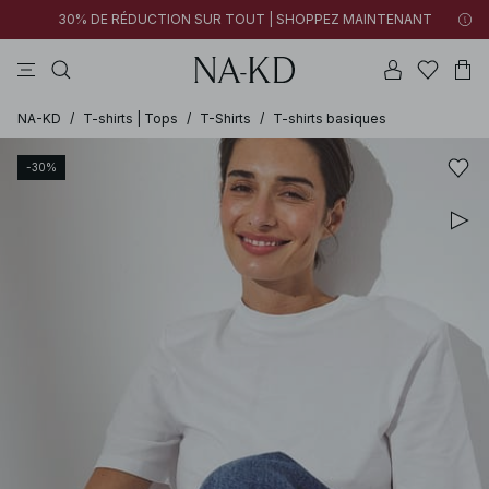
30% DE RÉDUCTION SUR TOUT | SHOPPEZ MAINTENANT
pantalons
tops
robes
noirs
marron
NA-KD
/
T-shirts | Tops
/
T-Shirts
/
T-shirts basiques
-30%