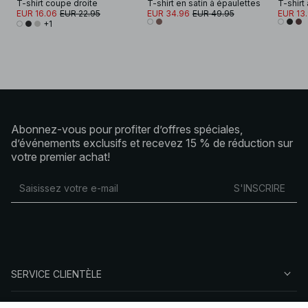
T-shirt coupe droite
T-shirt en satin à épaulettes
T-shirt
EUR 16.06
EUR 22.95
EUR 34.96
EUR 49.95
EUR 13
+1
Abonnez-vous pour profiter d’offres spéciales,
d’événements exclusifs et recevez 15 % de réduction sur
votre premier achat!
S'INSCRIRE
SERVICE CLIENTÈLE