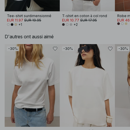
Tee-shirt surdimensionné
T-shirt en coton à col rond
EUR 11.97
EUR 19.95
EUR 10.77
EUR 17.95
EUR 46
+1
+2
D'autres ont aussi aimé
-30%
-30%
-30%