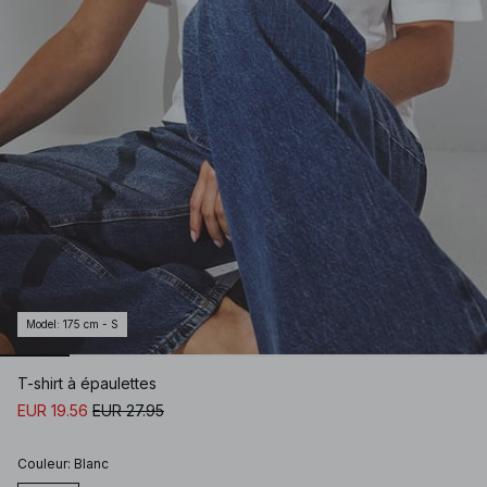
Model
:
175 cm - S
T-shirt à épaulettes
EUR 19.56
EUR 27.95
Couleur
:
Blanc