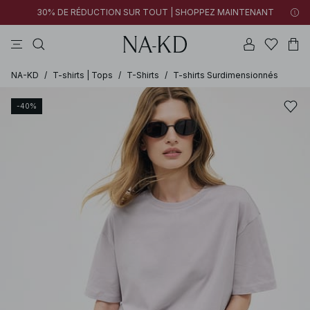
30% DE RÉDUCTION SUR TOUT | SHOPPEZ MAINTENANT
pantalons
tops
robes
noirs
marron
NA-KD
/
T-shirts | Tops
/
T-Shirts
/
T-shirts Surdimensionnés
-40%