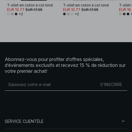
T-shirt en coton à col rond
T-shirt en coton à col rond
T-shirt
EUR 10.77
EUR 17.95
EUR 10.77
EUR 17.95
EUR 16
+2
+2
Abonnez-vous pour profiter d’offres spéciales,
d’événements exclusifs et recevez 15 % de réduction sur
votre premier achat!
S'INSCRIRE
SERVICE CLIENTÈLE