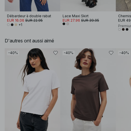
Débardeur à double rabat
Lace Maxi Skirt
EUR 16.06
EUR 22.95
EUR 27.96
EUR 39.95
EUR 49
+1
Premiu
D'autres ont aussi aimé
-40%
-40%
-40%