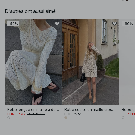
D'autres ont aussi aimé
-50%
-80%
Robe longue en maille à dos profond
Robe courte en maille crochée
Robe en
EUR 37.97
EUR 75.95
EUR 75.95
EUR 11.