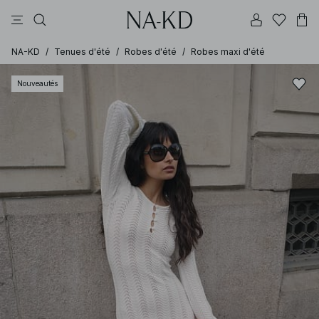
tops
robes
pantalons
blancs
marron
NA-KD
/
Tenues d'été
/
Robes d'été
/
Robes maxi d'été
Nouveautés