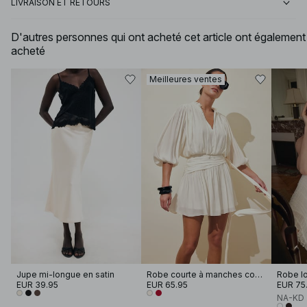
LIVRAISON ET RETOURS
D'autres personnes qui ont acheté cet article ont également
acheté
Meilleures ventes
Jupe mi-longue en satin
Robe courte à manches courtes et taille nouée
EUR 39.95
EUR 65.95
EUR 75
NA-KD