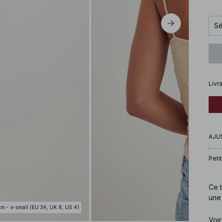
Sé
Livr
AJU
Petit
Ce t
une 
cm - x-small (EU 34, UK 8, US 4)
Cod
Voir