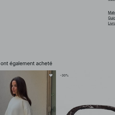
Mat
Guid
Livr
e ont également acheté
-30%