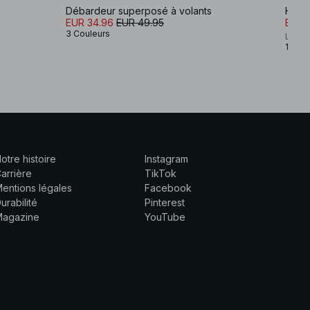
Débardeur superposé à volants
Haut 
EUR 34.96
EUR 49.95
EUR 
3 Couleurs
Lovis
1 Coul
otre histoire
Instagram
arrière
TikTok
entions légales
Facebook
urabilité
Pinterest
Magazine
YouTube