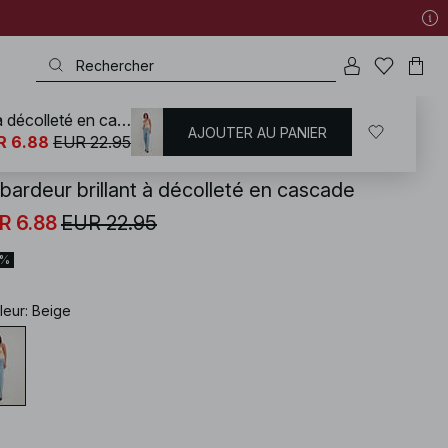
Débardeur brillant à décolleté en cascade
AJOUTER AU PANIER
KD
/
T-shirts | Tops
/
Tops habillés
R 6.88
EUR 22.95
bardeur brillant à décolleté en cascade
R 6.88
EUR 22.95
0%
leur
:
Beige