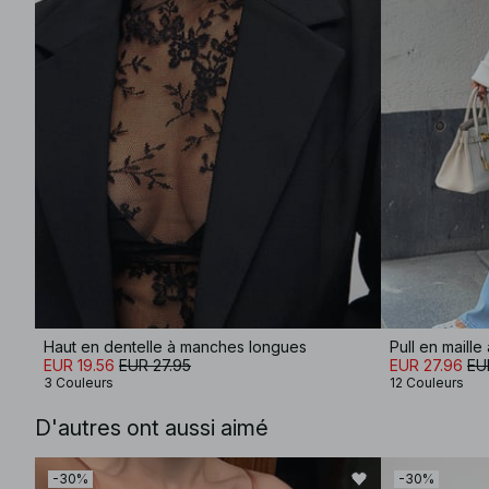
Haut en dentelle à manches longues
Pull en maill
EUR 19.56
EUR 27.95
EUR 27.96
EU
3 Couleurs
12 Couleurs
D'autres ont aussi aimé
-30%
-30%