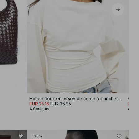
Hotton doux en jersey de coton à manches larges
EUR 25.16
EUR 35.95
EUR 2
4 Couleurs
4 Cou
-30%
-50