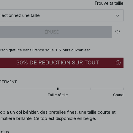
Trouve ta taille
lectionnez une taille
ÉPUISÉ
aison gratuite dans France sous 3-5 jours ouvrables*
30% DE RÉDUCTION SUR TOUT
STEMENT
Taille réelle
Grand
op a un col bénitier, des bretelles fines, une taille courte et
matière brillante. Ce top est disponible en beige.
e article
 plus
:
1017-001778-0005