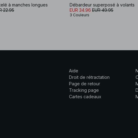
ôtelé à manches longues
Débardeur superposé à volants
R 22.95
EUR 34.96
EUR 49.95
3 Couleurs
Aide
N
Droit de rétractation
C
Page de retour
M
Tracking page
D
Cartes cadeaux