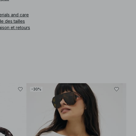
erials and care
e des tailles
aison et retours
-30%
-30