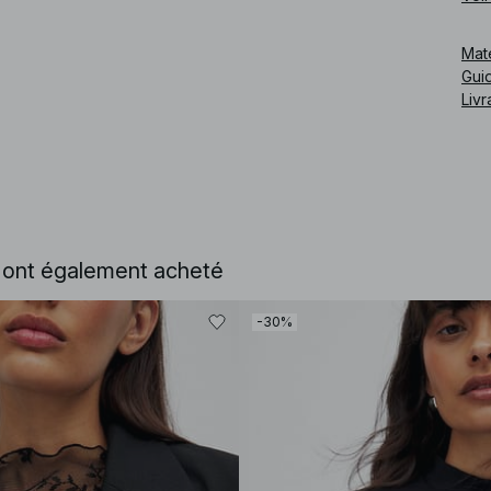
Cod
Mat
Guid
Livr
e ont également acheté
-30%