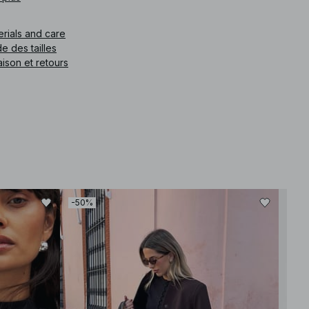
e article
:
1100-011668-0005
erials and care
e des tailles
aison et retours
-50%
-30