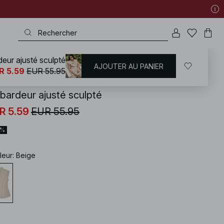
eur ajusté sculpté
AJOUTER AU PANIER
KD
/
Blazers
/
Blazer sans manches
R 5.59
EUR 55.95
bardeur ajusté sculpté
R 5.59
EUR 55.95
0%
leur
:
Beige