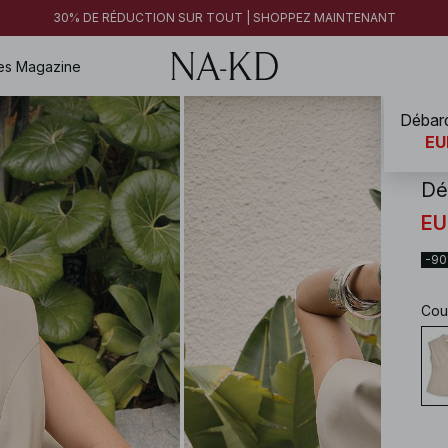
30% DE RÉDUCTION SUR TOUT | SHOPPEZ MAINTENANT
es
Magazine
Débard
NA-
EU
Dé
EU
-9
Cou