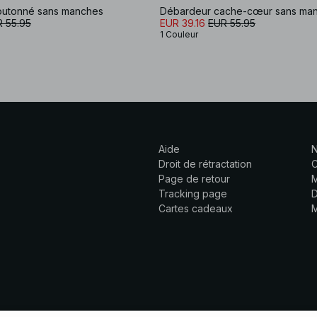
outonné sans manches
Débardeur cache-cœur sans ma
 55.95
EUR 39.16
EUR 55.95
1 Couleur
Aide
N
Droit de rétractation
C
Page de retour
M
Tracking page
D
Cartes cadeaux