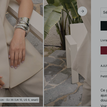
Sé
Livr
AJU
Petit
Ce g
aju
doub
 cm - EU 36 (UK 10, US 6, small)
Voir