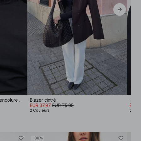
T-shirt en coton coupe ajustée à encolure cheminée
Blazer cintré
EUR 37.97
EUR 75.95
EUR 
2 Couleurs
2 Cou
-30%
-60