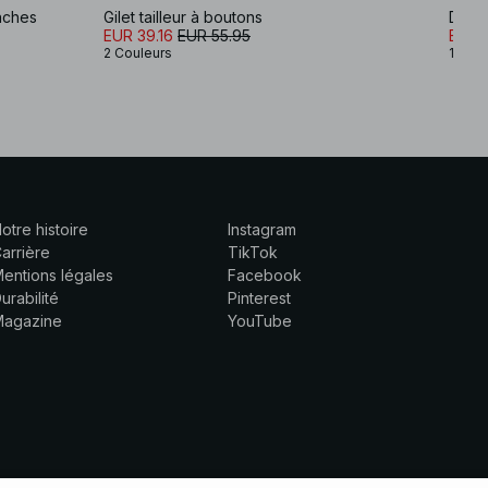
nches
Gilet tailleur à boutons
Débar
EUR 39.16
EUR 55.95
EUR 
2 Couleurs
1 Coul
otre histoire
Instagram
arrière
TikTok
entions légales
Facebook
urabilité
Pinterest
Magazine
YouTube