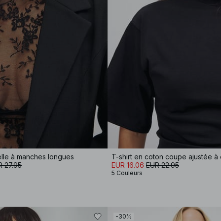
elle à manches longues
 27.95
EUR 16.06
EUR 22.95
5 Couleurs
-30%