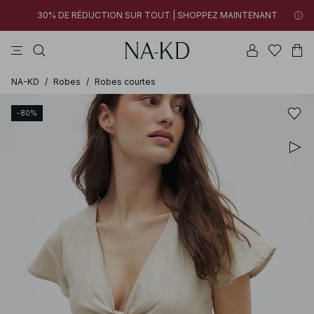
30% DE RÉDUCTION SUR TOUT | SHOPPEZ MAINTENANT
tops
pantalons
robes
noirs
marron
30% DE RÉDUCTION SUR TOUT | SHOPPEZ MAINTENANT
FINAL SALE | SHOPPEZ MAINTENANT
NA-KD
/
Robes
/
Robes courtes
-80%