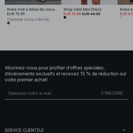
Robe midi à détail de cravate superposée
Wrap Satin Mini Dress
Robe en
EUR 75.95
EUR 14.98
EUR 49.95
EUR 9.1
Charlotte Olivia x NA-KD
Abonnez-vous pour profiter d’offres spéciales,
d’événements exclusifs et recevez 15 % de réduction sur
votre premier achat!
S'INSCRIRE
SERVICE CLIENTÈLE