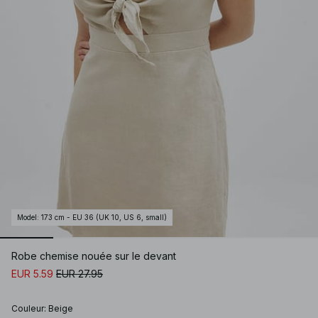
Model
:
173 cm - EU 36 (UK 10, US 6, small)
Robe chemise nouée sur le devant
EUR 5.59
EUR 27.95
Couleur
:
Beige