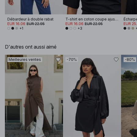
Débardeur à double rabat
T-shirt en coton coupe ajustée à encolure cheminée
Écharpe
EUR 16.06
EUR 22.95
EUR 16.06
EUR 22.95
EUR 25.
+1
+3
D'autres ont aussi aimé
Meilleures ventes
-70%
-80%