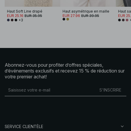
Haut Soft Line drapé
Haut asymétrique en maille
Haut s
EUR 25.16
EUR 35.95
EUR 27.96
EUR 39.95
EUR 25.
+3
Abonnez-vous pour profiter d’offres spéciales,
d’événements exclusifs et recevez 15 % de réduction sur
votre premier achat!
S'INSCRIRE
SERVICE CLIENTÈLE