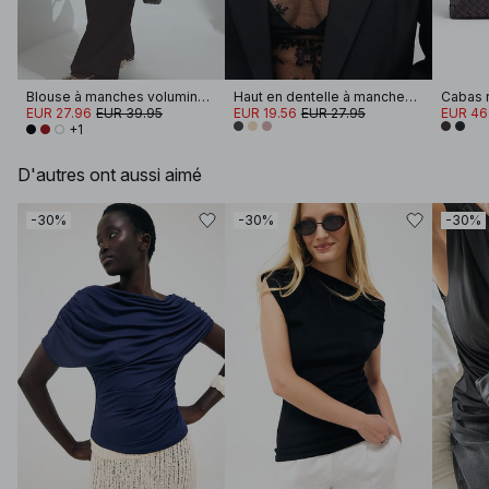
Blouse à manches volumineuses
Haut en dentelle à manches longues
Cabas r
EUR 27.96
EUR 39.95
EUR 19.56
EUR 27.95
EUR 46
+1
D'autres ont aussi aimé
-30%
-30%
-30%