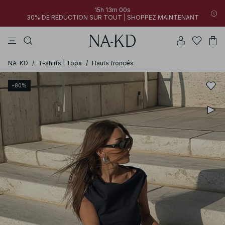
15h 13m 00s
30% DE RÉDUCTION SUR TOUT | SHOPPEZ MAINTENANT
pantalons
tops
robes
blancs
marron
NA-KD
/
T-shirts | Tops
/
Hauts froncés
-80%