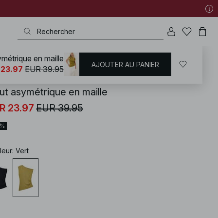
métrique en maille
AJOUTER AU PANIER
KD
/
T-shirts | Tops
/
Hauts en maille
 23.97
EUR 39.95
ut asymétrique en maille
R 23.97
EUR 39.95
0%
leur
:
Vert