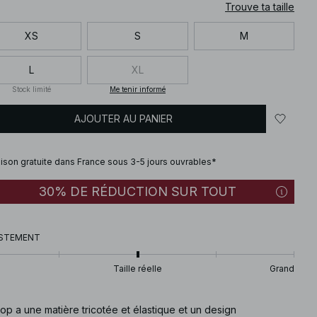
Trouve ta taille
XS
S
M
L
XL
Stock limité
Me tenir informé
AJOUTER AU PANIER
aison gratuite dans France sous 3-5 jours ouvrables*
30% DE RÉDUCTION SUR TOUT
STEMENT
Taille réelle
Grand
op a une matière tricotée et élastique et un design