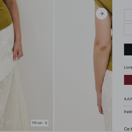
Livr
AJU
Petit
175 cm - S
Ce t