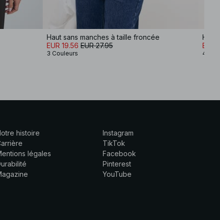
Haut sans manches à taille froncée
Haut 
EUR 19.56
EUR 27.95
EUR 2
3 Couleurs
4 Cou
otre histoire
Instagram
arrière
TikTok
entions légales
Facebook
urabilité
Pinterest
Magazine
YouTube