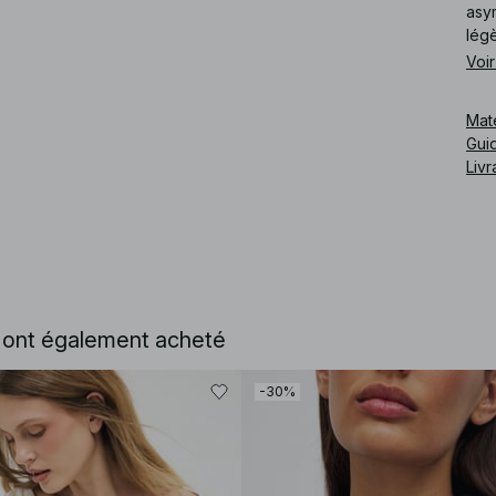
asym
légè
Notr
Voir
Cod
Mat
Guid
Livr
e ont également acheté
-30%