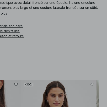
étrique avec détail froncé sur une épaule. Il a une encolure
rement plus large et une couture latérale froncée sur un côté.
e top a un ourlet inférieur asymétrique.
 plus
e article
:
1100-013266-5901
erials and care
e des tailles
aison et retours
-30%
-30