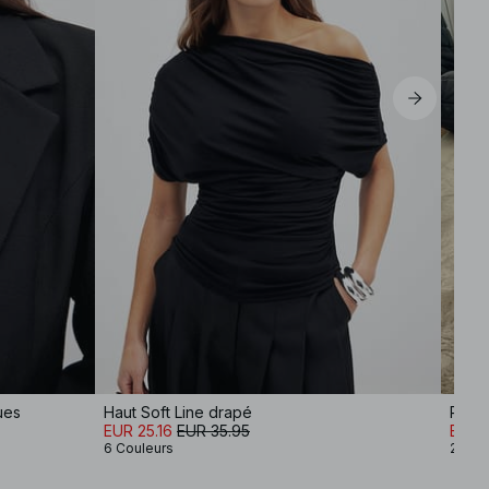
ues
Haut Soft Line drapé
Panta
EUR 25.16
EUR 35.95
EUR 3
6 Couleurs
2 Cou