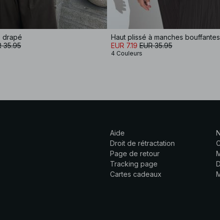
e drapé
Haut plissé à manches bouffantes
 35.95
EUR 7.19
EUR 35.95
4 Couleurs
Aide
N
Droit de rétractation
C
Page de retour
M
Tracking page
D
Cartes cadeaux