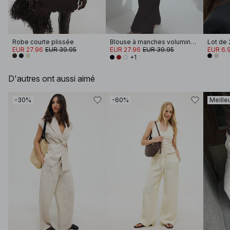
Robe courte plissée
Blouse à manches volumineuses
Lot de 
EUR 27.96
EUR 39.95
EUR 27.96
EUR 39.95
EUR 6.
+1
D'autres ont aussi aimé
-30%
-60%
Meille