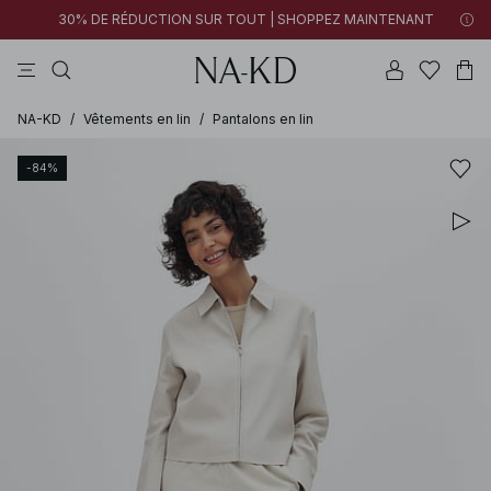
30% DE RÉDUCTION SUR TOUT | SHOPPEZ MAINTENANT
pantalons
tops
robes
noirs
marron
NA-KD
/
Vêtements en lin
/
Pantalons en lin
-84%