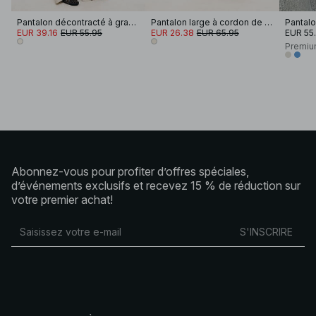
Pantalon décontracté à grandes poches
Pantalon large à cordon de serrage
EUR 39.16
EUR 55.95
EUR 26.38
EUR 65.95
EUR 55
Premiu
Abonnez-vous pour profiter d’offres spéciales,
d’événements exclusifs et recevez 15 % de réduction sur
votre premier achat!
S'INSCRIRE