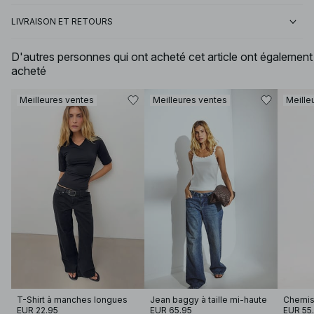
LIVRAISON ET RETOURS
D'autres personnes qui ont acheté cet article ont également
acheté
Meilleures ventes
Meilleures ventes
Meille
T-Shirt à manches longues
Jean baggy à taille mi-haute
Chemis
EUR 22.95
EUR 65.95
EUR 55