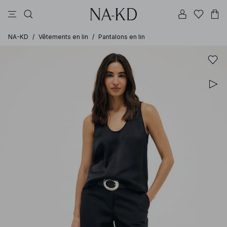
pantalons
tops
robes
noirs
marron
NA-KD
/
Vêtements en lin
/
Pantalons en lin