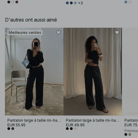
+3
D'autres ont aussi aimé
Meilleures ventes
Pantalon large à taille mi-haute
Pantalon large à taille mi-haute en viscose mélangée
EUR 55.95
EUR 49.95
EUR 75
Premiu