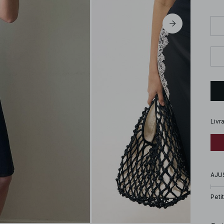
Livr
AJU
Petit