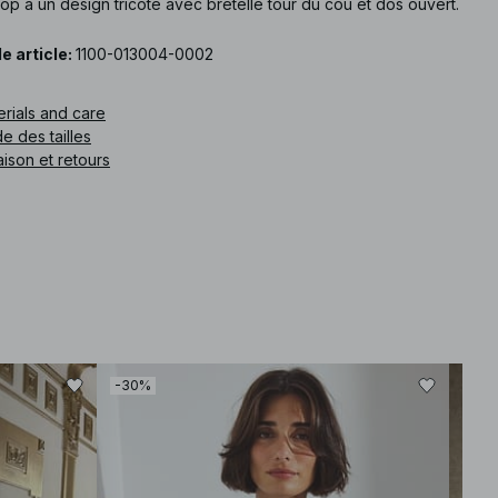
op a un design tricoté avec bretelle tour du cou et dos ouvert.
e article
:
1100-013004-0002
erials and care
e des tailles
aison et retours
-30%
-30