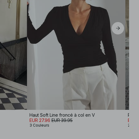
Haut Soft Line froncé à col en V
Panta
EUR 27.96
EUR 39.95
EUR 
3 Couleurs
2 Cou