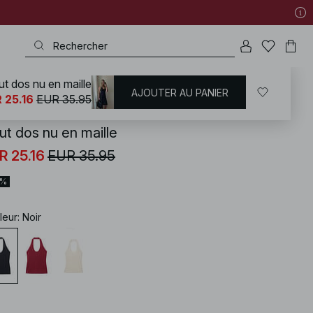
t dos nu en maille
AJOUTER AU PANIER
KD
/
T-shirts | Tops
/
Tops dos nu
 25.16
EUR 35.95
ut dos nu en maille
R 25.16
EUR 35.95
0%
leur
:
Noir