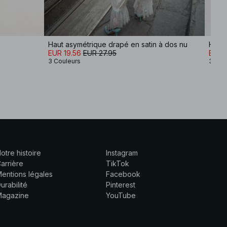
Haut asymétrique drapé en satin à dos nu
Haut 
EUR 19.56
EUR 27.95
EUR 
3 Couleurs
3 Cou
otre histoire
Instagram
arrière
TikTok
entions légales
Facebook
urabilité
Pinterest
Magazine
YouTube