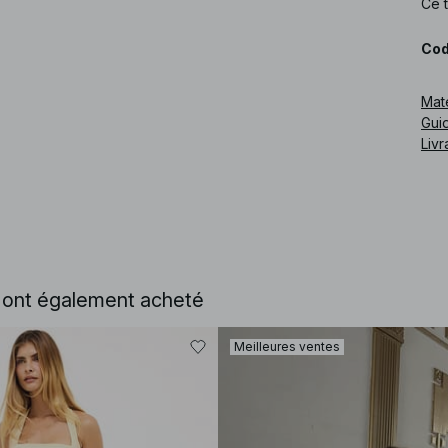
Ce t
Cod
Mat
Guid
Livr
e ont également acheté
Meilleures ventes