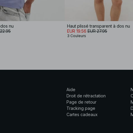
 dos nu
Haut plissé transparent à dos nu
22.95
EUR 19.56
EUR 27.95
3 Couleurs
Aide
N
Droit de rétractation
C
Page de retour
M
Tracking page
D
Cartes cadeaux