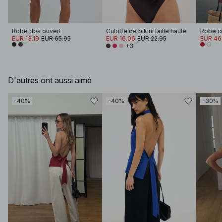
Robe dos ouvert
Culotte de bikini taille haute
EUR 13.19
EUR 65.95
EUR 16.06
EUR 22.95
EUR 46
+3
D'autres ont aussi aimé
-40%
-40%
-30%