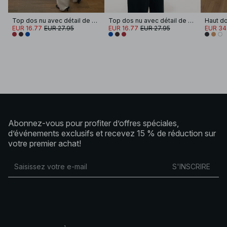
Top dos nu avec détail de cravate
Top dos nu avec détail de cravate
Haut do
EUR 16.77
EUR 27.95
EUR 16.77
EUR 27.95
EUR 34
Abonnez-vous pour profiter d’offres spéciales,
d’événements exclusifs et recevez 15 % de réduction sur
votre premier achat!
S'INSCRIRE