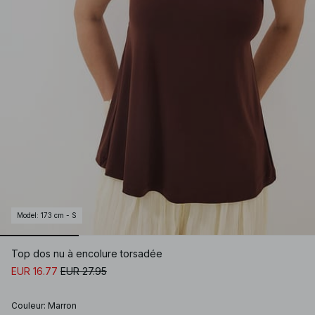
Model
:
173 cm - S
Top dos nu à encolure torsadée
EUR 16.77
EUR 27.95
Couleur
:
Marron