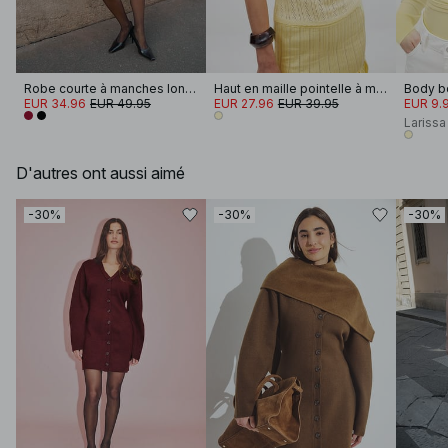
Robe courte à manches longues
Haut en maille pointelle à manches courtes
EUR 34.96
EUR 49.95
EUR 27.96
EUR 39.95
EUR 9.
Larissa
D'autres ont aussi aimé
-30%
-30%
-30%