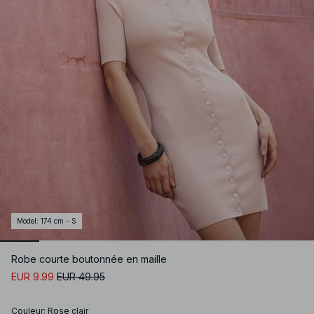
Model
:
174 cm - S
Robe courte boutonnée en maille
EUR 9.99
EUR 49.95
Couleur
:
Rose clair