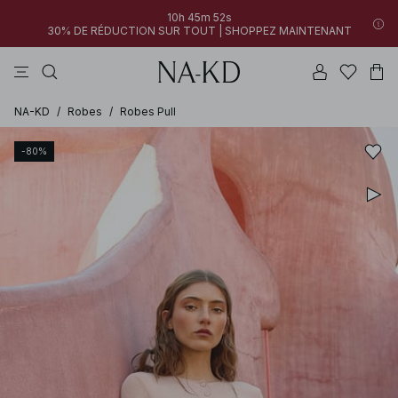
10h 45m 52s
30% DE RÉDUCTION SUR TOUT | SHOPPEZ MAINTENANT
pantalons
robes
tops
noirs
marron
NA-KD
/
Robes
/
Robes Pull
-80%