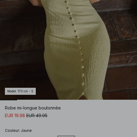
Model
:
173 cm - S
Robe mi-longue boutonnée
EUR 19.98
EUR 49.95
Couleur
:
Jaune