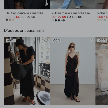
Haut en dentelle à manches longues
Pull en maille à manches retroussées
EUR 19.56
EUR 27.95
EUR 27.96
EUR 39.95
EUR 46
+9
D'autres ont aussi aimé
-60%
-50%
-30%