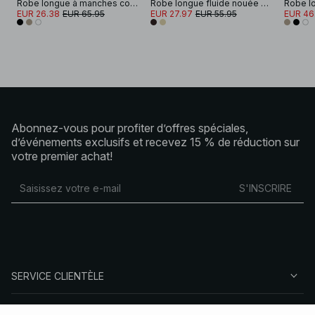
Robe longue à manches courtes froissées
Robe longue fluide nouée sur les épaules
EUR 26.38
EUR 65.95
EUR 27.97
EUR 55.95
EUR 46
Abonnez-vous pour profiter d’offres spéciales,
d’événements exclusifs et recevez 15 % de réduction sur
votre premier achat!
S'INSCRIRE
SERVICE CLIENTÈLE
À PROPOS DE NA-KD