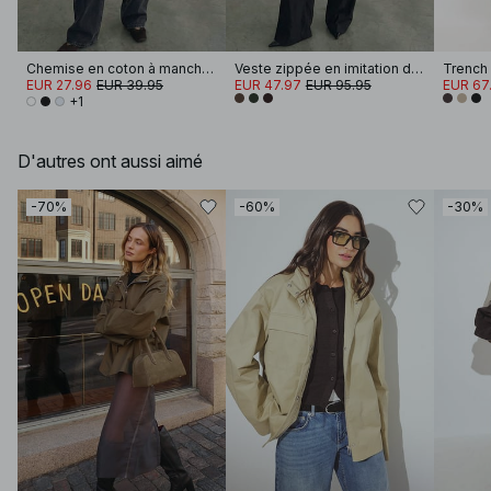
Chemise en coton à manches larges
Veste zippée en imitation daim
Trench
EUR 27.96
EUR 39.95
EUR 47.97
EUR 95.95
EUR 67.
+1
D'autres ont aussi aimé
-70%
-60%
-30%