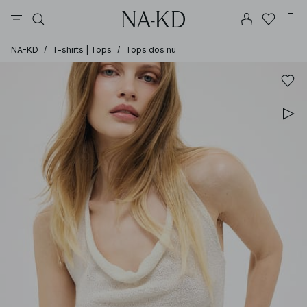
pantalons
tops
robes
noirs
marron
NA-KD
/
T-shirts | Tops
/
Tops dos nu