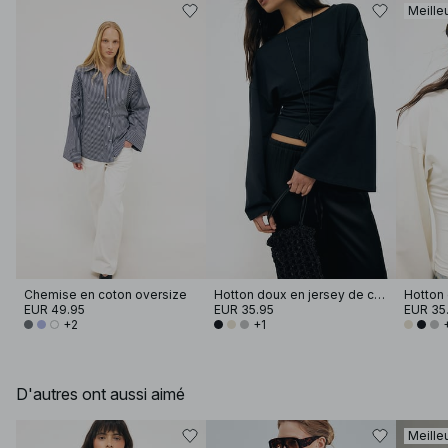
Meille
Chemise en coton oversize
Hotton doux en jersey de coton à manches larges
EUR 49.95
EUR 35.95
EUR 35
+2
+1
D'autres ont aussi aimé
Meille