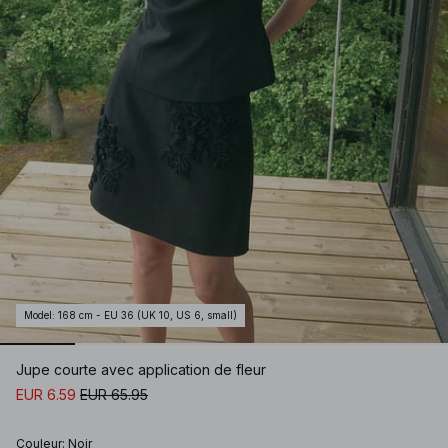
Model
:
168 cm - EU 36 (UK 10, US 6, small)
Jupe courte avec application de fleur
EUR 6.59
EUR 65.95
Couleur
:
Noir