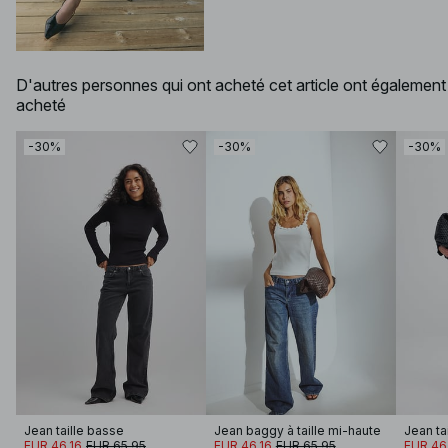
D'autres personnes qui ont acheté cet article ont également
acheté
-30%
-30%
-30%
Jean taille basse
Jean baggy à taille mi-haute
Jean ta
EUR 46.16
EUR 65.95
EUR 46.16
EUR 65.95
EUR 46