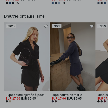
+5
+3
D'autres ont aussi aimé
-30%
-30%
-30%
Jupe courte ajustée à poches
Jupe courte en maille
Jupe co
EUR 27.96
EUR 39.95
EUR 27.96
EUR 39.95
EUR 27