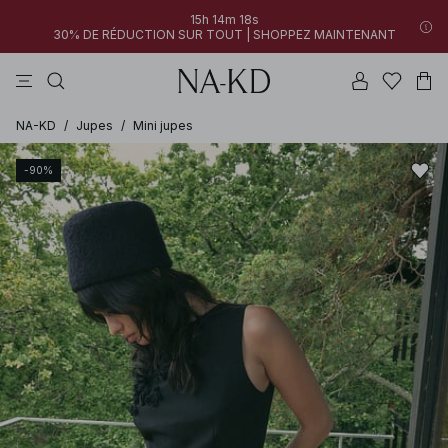
15h 14m 18s
30% DE RÉDUCTION SUR TOUT | SHOPPEZ MAINTENANT
pantalons
tops
robes
blancs
marron
NA-KD
/
Jupes
/
Mini jupes
-90%