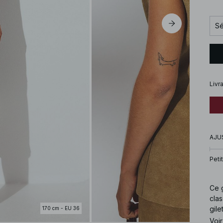
Sé
Livr
AJU
Petit
Ce g
clas
gile
170 cm - EU 36
Voir