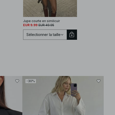
Jupe courte en similicuir
EUR 9.99
EUR 49.95
Sélectionner la taille
Sélectionnez une taille
EU 32
EU 34
-30%
-30
EU 36
EU 38
EU 40
EU 42