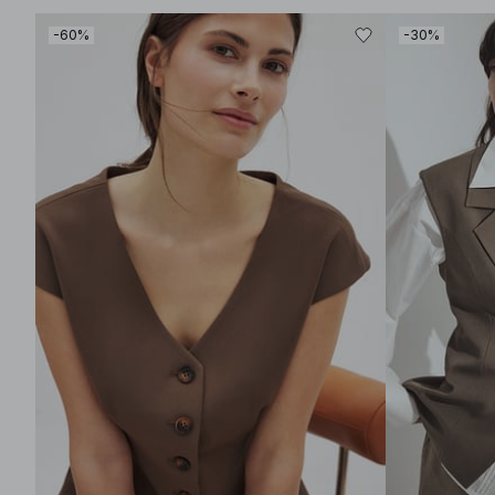
-60%
-30%