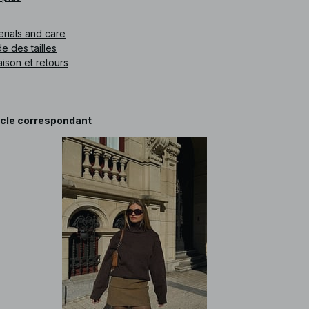
e article
:
1100-011796-0005
erials and care
e des tailles
aison et retours
icle correspondant