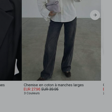
EU 44
ues
Chemise en coton à manches larges
Cabas
EUR 27.96
EUR 39.95
EUR 
3 Couleurs
2 Cou