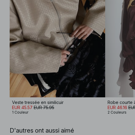
Veste tressée en similicuir
Robe courte à 
EUR 45.57
EUR 75.95
EUR 46.16
EU
1 Couleur
2 Couleurs
D'autres ont aussi aimé