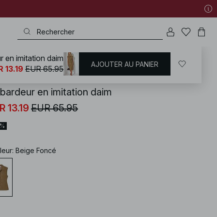
 en imitation daim
AJOUTER AU PANIER
KD
/
Blazers
/
Blazer sans manches
 13.19
EUR 65.95
bardeur en imitation daim
R 13.19
EUR 65.95
0%
leur
:
Beige Foncé