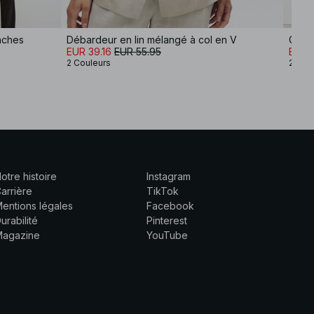
nches
Débardeur en lin mélangé à col en V
Gilet
EUR 39.16
EUR 55.95
EUR 3
2 Couleurs
2 Cou
otre histoire
Instagram
arrière
TikTok
entions légales
Facebook
urabilité
Pinterest
Magazine
YouTube