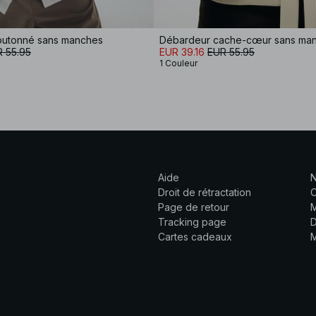
outonné sans manches
Débardeur cache-cœur sans ma
 55.95
EUR 39.16
EUR 55.95
1 Couleur
Aide
N
Droit de rétractation
C
Page de retour
M
Tracking page
D
Cartes cadeaux