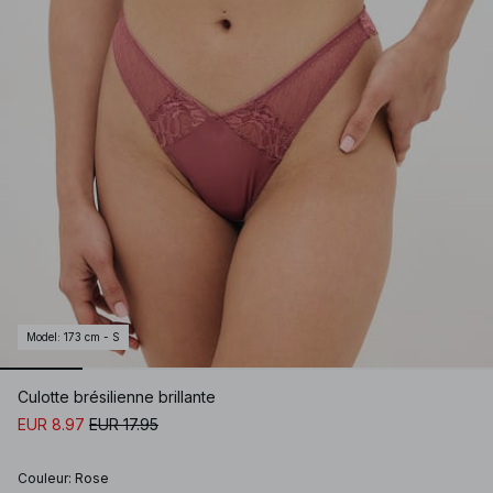
Model
:
173 cm - S
Culotte brésilienne brillante
EUR 8.97
EUR 17.95
Couleur
:
Rose