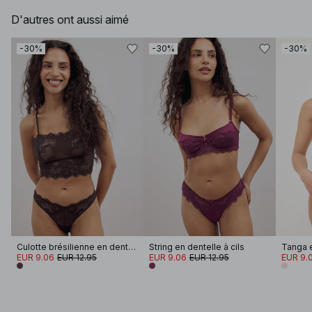
D'autres ont aussi aimé
-30%
-30%
-30%
Culotte brésilienne en dentelle à cils
String en dentelle à cils
Tanga e
EUR 9.06
EUR 12.95
EUR 9.06
EUR 12.95
EUR 9.