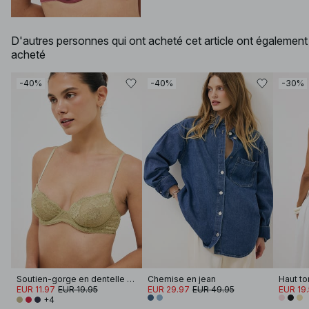
D'autres personnes qui ont acheté cet article ont également
acheté
-40%
-40%
-30%
Soutien-gorge en dentelle à armatures
Chemise en jean
Haut to
EUR 11.97
EUR 19.95
EUR 29.97
EUR 49.95
EUR 19
+4