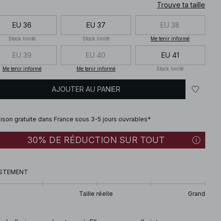
Trouve ta taille
EU 36
EU 37
EU 38
Stock limité
Stock limité
Me tenir informé
EU 39
EU 40
EU 41
Me tenir informé
Me tenir informé
Stock limité
AJOUTER AU PANIER
aison gratuite dans France sous 3-5 jours ouvrables*
30% DE RÉDUCTION SUR TOUT
STEMENT
Taille réelle
Grand