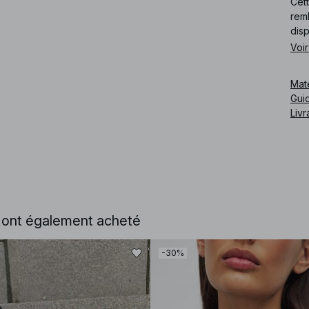
Cett
remb
dis
Voir
Cod
Mat
Guid
Livr
e ont également acheté
-30%