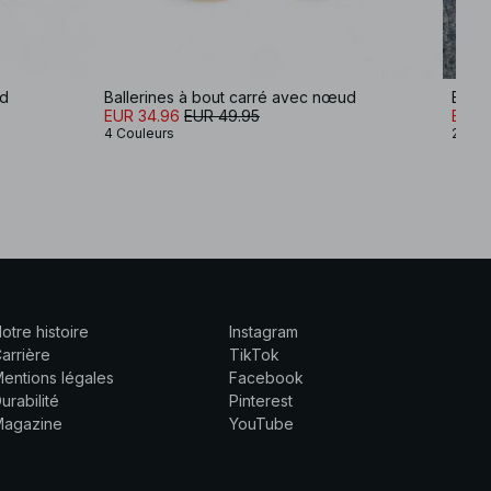
ud
Ballerines à bout carré avec nœud
Balle
EUR 34.96
EUR 49.95
EUR 3
4 Couleurs
2 Cou
otre histoire
Instagram
arrière
TikTok
entions légales
Facebook
urabilité
Pinterest
Magazine
YouTube