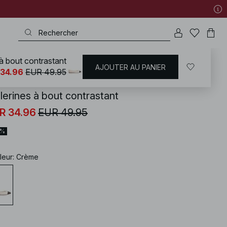
 à bout contrastant
AJOUTER AU PANIER
KD
/
Chaussures
/
Chaussures Plates
/
Ballerines
 34.96
EUR 49.95
lerines à bout contrastant
R 34.96
EUR 49.95
0%
leur
:
Crème