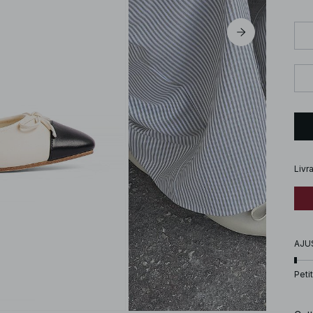
Livr
AJU
Petit