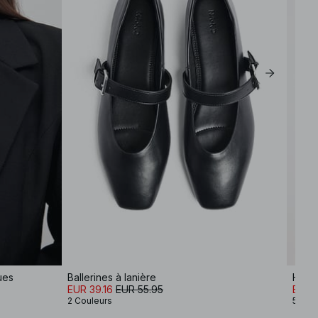
ues
Ballerines à lanière
Haut 
EUR 39.16
EUR 55.95
EUR 
2 Couleurs
5 Cou