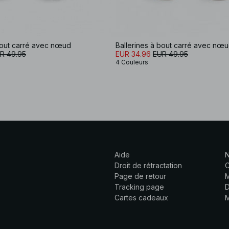
bout carré avec nœud
Ballerines à bout carré avec nœ
R 49.95
EUR 34.96
EUR 49.95
4 Couleurs
Aide
N
Droit de rétractation
C
Page de retour
M
Tracking page
D
Cartes cadeaux