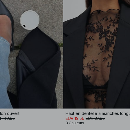
alon ouvert
Haut en dentelle à manches long
R 49.95
EUR 19.56
EUR 27.95
3 Couleurs