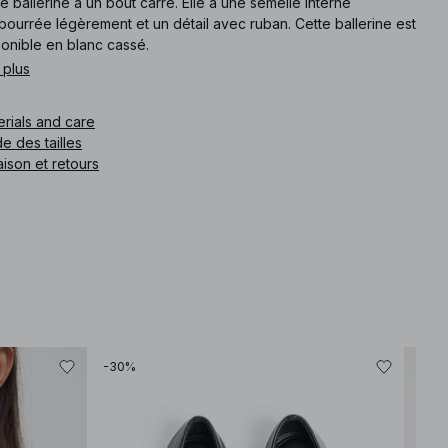
e ballerine a un bout carré. Elle a une semelle interne
ourrée légèrement et un détail avec ruban. Cette ballerine est
ponible en blanc cassé.
 plus
e article
:
1100-008550-1123
erials and care
e des tailles
aison et retours
-30%
-30