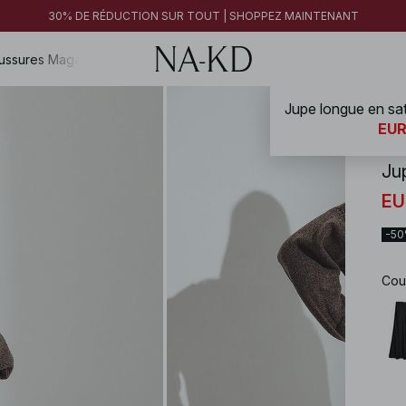
FINAL SALE | SHOPPEZ MAINTENANT
30% DE RÉDUCTION SUR TOUT | SHOPPEZ MAINTENANT
FINAL SALE | SHOPPEZ MAINTENANT
ussures
Magazine
Jupe longue en sati
NA-
EUR
Jup
EU
-5
Cou