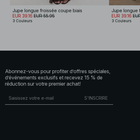
Jupe longue froissée coupe biais
Jupe longue f
EUR 39.16
EUR 55.95
EUR 39.16
EUR
3 Couleurs
3 Couleurs
Abonnez-vous pour profiter d’offres spéciales,
d’événements exclusifs et recevez 15 % de
réduction sur votre premier achat!
S'INSCRIRE