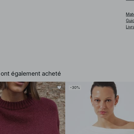
Cod
Mat
Guid
Livr
e ont également acheté
-30%