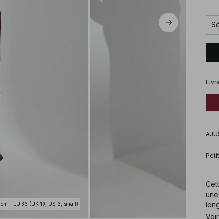
Sé
Livr
AJU
Petit
Cett
une 
lon
 cm - EU 36 (UK 10, US 6, small)
Voir