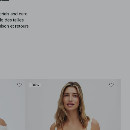
e article
:
1017-002143-0212
erials and care
e des tailles
aison et retours
-30%
-30