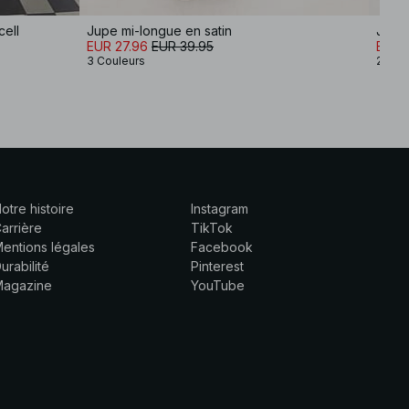
cell
Jupe mi-longue en satin
Jupe 
EUR 27.96
EUR 39.95
EUR 3
3 Couleurs
2 Cou
otre histoire
Instagram
arrière
TikTok
entions légales
Facebook
urabilité
Pinterest
Magazine
YouTube