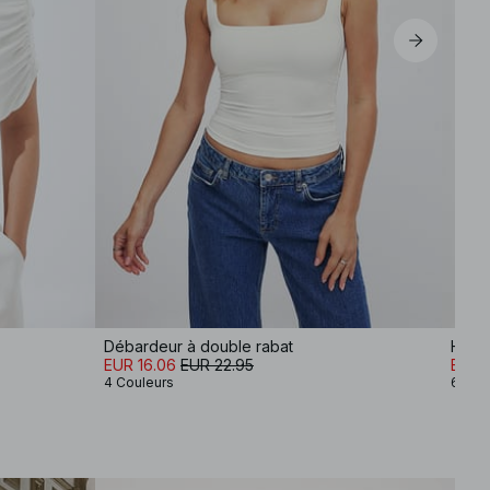
Débardeur à double rabat
Haut 
EUR 16.06
EUR 22.95
EUR 2
4 Couleurs
6 Cou