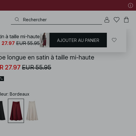
n à taille mi-haute
AJOUTER AU PANIER
KD
/
Jupes
/
Jupes longues
 27.97
EUR 55.95
e longue en satin à taille mi-haute
R 27.97
EUR 55.95
0%
leur
:
Bordeaux