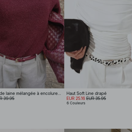
Pull en maille de laine mélangée à encolure ronde
Haut Soft Line drapé
R 39.95
EUR 25.16
EUR 35.95
6 Couleurs