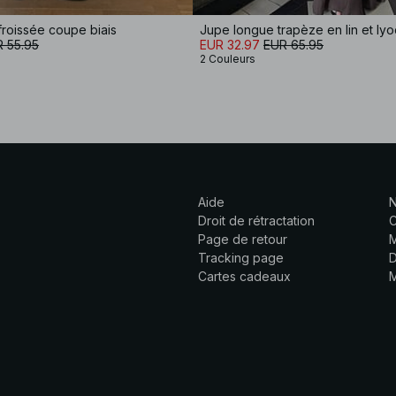
roissée coupe biais
Jupe longue trapèze en lin et lyo
 55.95
EUR 32.97
EUR 65.95
2 Couleurs
Aide
N
Droit de rétractation
C
Page de retour
M
Tracking page
D
Cartes cadeaux