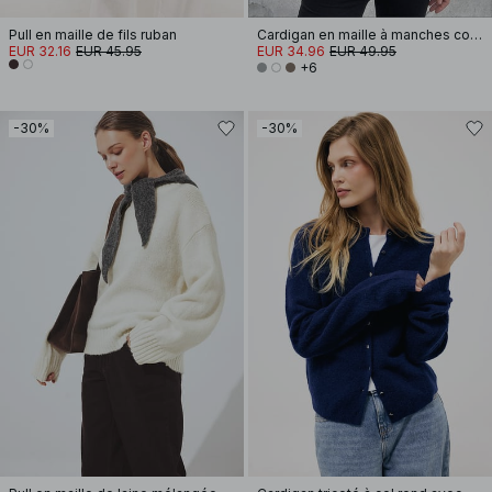
Pull en maille de fils ruban
Cardigan en maille à manches courtes
EUR 32.16
EUR 45.95
EUR 34.96
EUR 49.95
+6
-30%
-30%