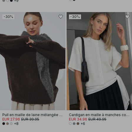
+9
-30%
-30%
Pull en maille de laine mélangée à encolure ronde
Cardigan en maille à manches courtes
EUR 27.96
EUR 39.95
EUR 34.96
EUR 49.95
+8
+6