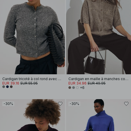
Cardigan tricoté à col rond avec boutons
Cardigan en maille à manches courtes
EUR 39.16
EUR 55.95
EUR 34.96
EUR 49.95
+6
-30%
-30%