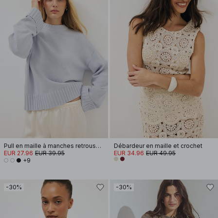
Pull en maille à manches retroussées
Débardeur en maille et crochet
EUR 27.96
EUR 39.95
EUR 34.96
EUR 49.95
+9
-30%
-30%