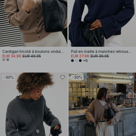
Cardigan tricoté à boutons ondulés
Pull en maille à manches retroussées
EUR 34.96
EUR 49.95
EUR 27.96
EUR 39.95
+9
-30%
-30%