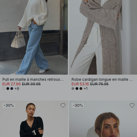
Pull en maille à manches retroussées
Robe cardigan longue en maille de laine mélangée
EUR 27.96
EUR 39.95
EUR 53.16
EUR 75.95
+9
+1
-30%
-30%