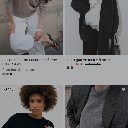
Pull en tricot de cachemire à encolure ronde
Cardigan en maille à poche
EUR 149.95
EUR 39.16
EUR 55.95
Premium Selection
+1
-30%