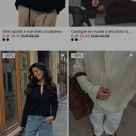
Gilet ajusté à manches sculptées
Cardigan en maille à encolure ronde
EUR 39.16
EUR 55.95
EUR 34.96
EUR 49.95
-30%
-30%