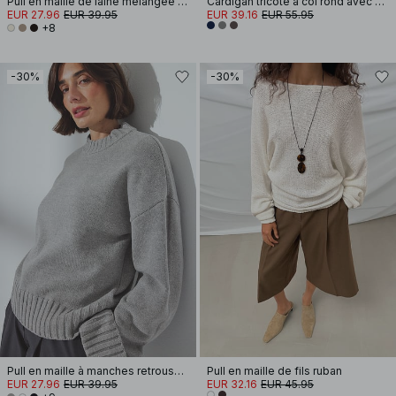
Pull en maille de laine mélangée à encolure ronde
Cardigan tricoté à col rond avec boutons
EUR 27.96
EUR 39.95
EUR 39.16
EUR 55.95
+8
-30%
-30%
Pull en maille à manches retroussées
Pull en maille de fils ruban
EUR 27.96
EUR 39.95
EUR 32.16
EUR 45.95