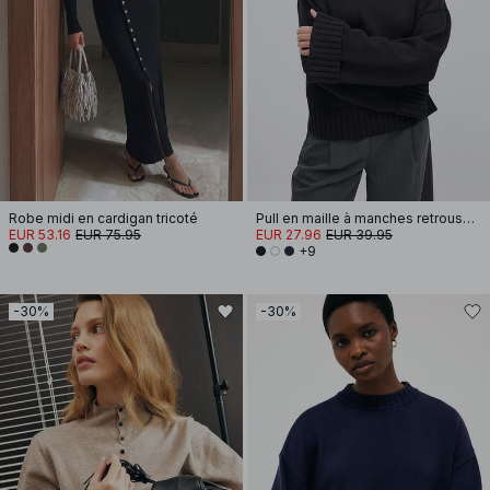
Robe midi en cardigan tricoté
Pull en maille à manches retroussées
EUR 53.16
EUR 75.95
EUR 27.96
EUR 39.95
+9
-30%
-30%