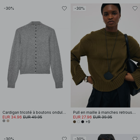
-30%
-30%
Cardigan tricoté à boutons ondulés
Pull en maille à manches retroussées
EUR 34.96
EUR 49.95
EUR 27.96
EUR 39.95
+9
-30%
-30%