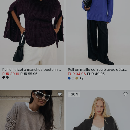
Pull en tricot à manches boutonnées
Pull en maille col roulé avec détails de couture
EUR 39.16
EUR 55.95
EUR 34.96
EUR 49.95
+2
-30%