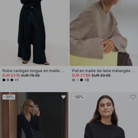
Robe cardigan longue en maille de laine mélangée
Pull en maille de laine mélangée à encolure ronde
EUR 53.16
EUR 75.95
EUR 27.96
EUR 39.95
+1
+8
-30%
-30%