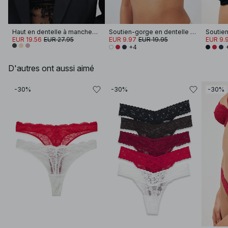
Haut en dentelle à manches longues
Soutien-gorge en dentelle à armatures
EUR 19.56
EUR 27.95
EUR 9.97
EUR 19.95
EUR 9.
+4
D'autres ont aussi aimé
-30%
-30%
-30%