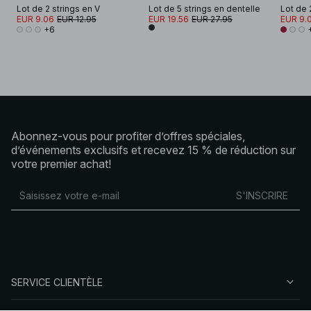
Lot de 2 strings en V
Lot de 5 strings en dentelle
Lot de 
EUR 9.06
EUR 12.95
EUR 19.56
EUR 27.95
EUR 9.
+6
Abonnez-vous pour profiter d’offres spéciales,
d’événements exclusifs et recevez 15 % de réduction sur
votre premier achat!
S'INSCRIRE
SERVICE CLIENTÈLE