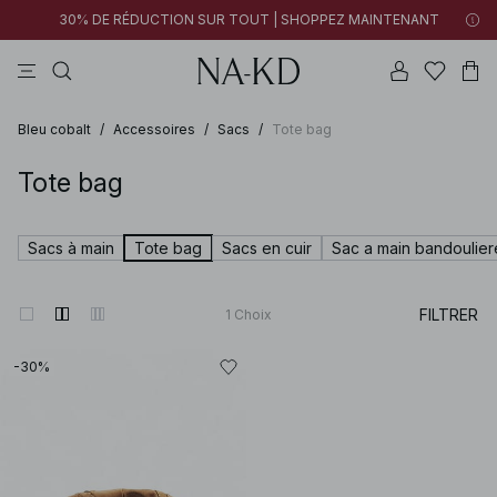
30% DE RÉDUCTION SUR TOUT | SHOPPEZ MAINTENANT
pantalons
tops
robes
noirs
marron
Bleu cobalt
/
Accessoires
/
Sacs
/
Tote bag
Tote bag
Sacs à main
Tote bag
Sacs en cuir
Sac a main bandoulier
FILTRER
1
Choix
-30%