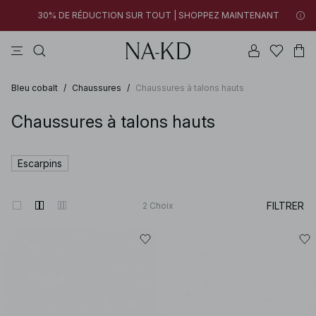
30% DE RÉDUCTION SUR TOUT | SHOPPEZ MAINTENANT
tops
pantalons
robes
gris
marron
06h 55m 21s
30% DE RÉDUCTION SUR TOUT | SHOPPEZ MAINTENANT
FINAL SALE | SHOPPEZ MAINTENANT
Bleu cobalt
/
Chaussures
/
Chaussures à talons hauts
Chaussures à talons hauts
Escarpins
FILTRER
2
Choix