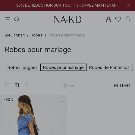
30% DE RÉDUCTION SUR TOUT | SHOPPEZ MAINTENANT
pantalons
tops
robes
noirs
marron
Bleu cobalt
/
Robes
/
Robes pour mariage
Robes pour mariage
Robes longues
Robes pour mariage
Robes de Printemps
FILTRER
1
Choix
-30%