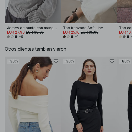
Jersey de punto con manga doblada
Top trenzado Soft Line
EUR 27.96
EUR 39.95
EUR 25.16
EUR 35.95
EUR 16
+9
+1
Otros clientes también vieron
-30%
-30%
-80%