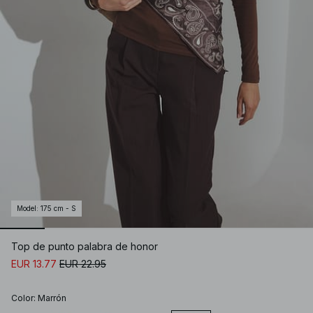
Model
:
175 cm - S
Top de punto palabra de honor
EUR 13.77
EUR 22.95
Color
:
Marrón