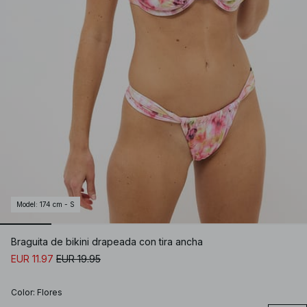
Model
:
174 cm - S
Braguita de bikini drapeada con tira ancha
EUR 11.97
EUR 19.95
Color
:
Flores