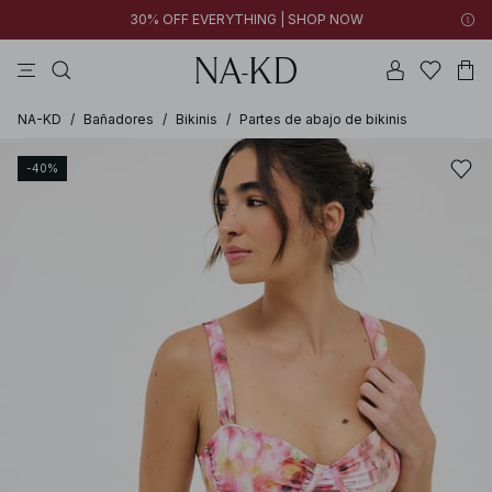
30% OFF EVERYTHING | SHOP NOW
vestidos
tops
pantalones
collar
negras
NA-KD
/
Bañadores
/
Bikinis
/
Partes de abajo de bikinis
-40%