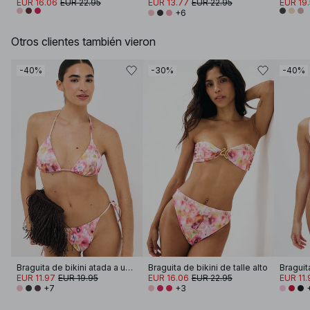
EUR 16.06
EUR 22.95
EUR 13.77
EUR 22.95
EUR 19
+6
Otros clientes también vieron
-40%
-30%
-40%
Braguita de bikini atada a un lado
Braguita de bikini de talle alto
EUR 11.97
EUR 19.95
EUR 16.06
EUR 22.95
EUR 11.
+7
+3