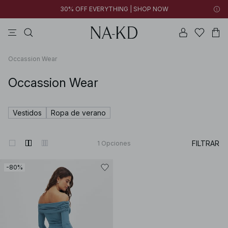
30% OFF EVERYTHING | SHOP NOW
formales
pantalones
tops
collar
marrones
Occassion Wear
Occassion Wear
Vestidos
Ropa de verano
FILTRAR
1
Opciones
-80%