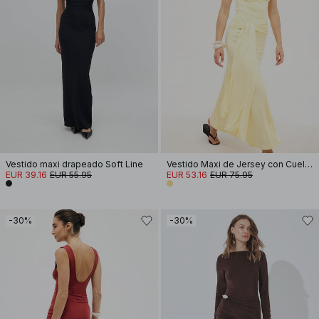
Vestido maxi drapeado Soft Line
Vestido Maxi de Jersey con Cuello Halter
EUR 39.16
EUR 55.95
EUR 53.16
EUR 75.95
-30%
-30%