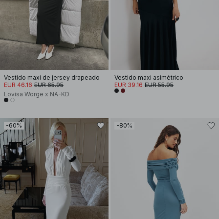
Vestido maxi de jersey drapeado
Vestido maxi asimétrico
EUR 46.16
EUR 65.95
EUR 39.16
EUR 55.95
Lovisa Worge x NA-KD
-60%
-80%