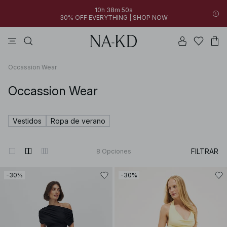
10h 38m 50s
30% OFF EVERYTHING | SHOP NOW
vestidos
pantalones
tops
collar
marrón oscuro
Occassion Wear
Occassion Wear
Vestidos
Ropa de verano
FILTRAR
8
Opciones
-30%
-30%