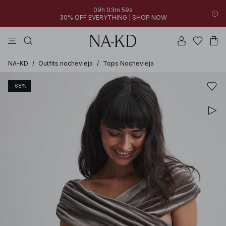
09h 03m 59s
30% OFF EVERYTHING | SHOP NOW
vestidos
tops
pantalones
collar
marrón oscuro
NA-KD
/
Outfits nochevieja
/
Tops Nochevieja
-68%