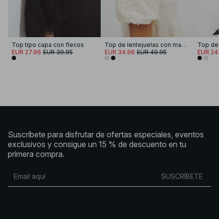
Top tipo capa con flecos
Top de lentejuelas con mangas abullonadas
EUR 27.96
EUR 39.95
EUR 34.96
EUR 49.95
EUR 24
Suscríbete para disfrutar de ofertas especiales, eventos
exclusivos y consigue un 15 % de descuento en tu
primera compra.
SUSCRÍBETE