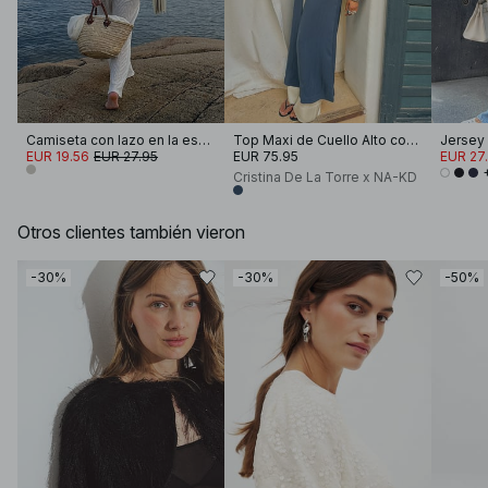
Camiseta con lazo en la espalda
Top Maxi de Cuello Alto con Botones
EUR 19.56
EUR 27.95
EUR 75.95
EUR 27
Cristina De La Torre x NA-KD
Otros clientes también vieron
-30%
-30%
-50%