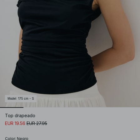
Model
:
175 cm - S
Top drapeado
EUR 19.56
EUR 27.95
Color
:
Negro