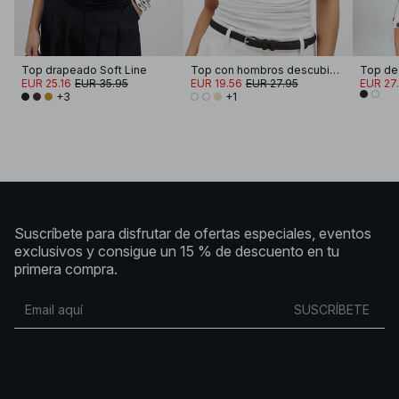
Top drapeado Soft Line
Top con hombros descubiertos trenzado
Top de
EUR 25.16
EUR 35.95
EUR 19.56
EUR 27.95
EUR 27
+3
+1
Suscríbete para disfrutar de ofertas especiales, eventos
exclusivos y consigue un 15 % de descuento en tu
primera compra.
SUSCRÍBETE