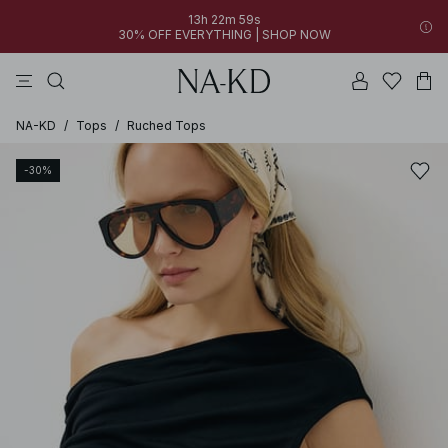
13h 22m 59s
30% OFF EVERYTHING | SHOP NOW
vestidos
pantalones
tops
collar
grises
NA-KD
/
Tops
/
Ruched Tops
-30%