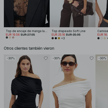
Top de encaje de manga larga
Top drapeado Soft Line
EUR 19.56
EUR 27.95
EUR 25.16
EUR 35.95
EUR 16
+3
Otros clientes también vieron
-30%
-30%
-30%