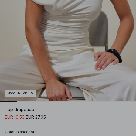
Model
:
173 cm - S
Top drapeado
EUR 19.56
EUR 27.95
Color
:
Blanco roto