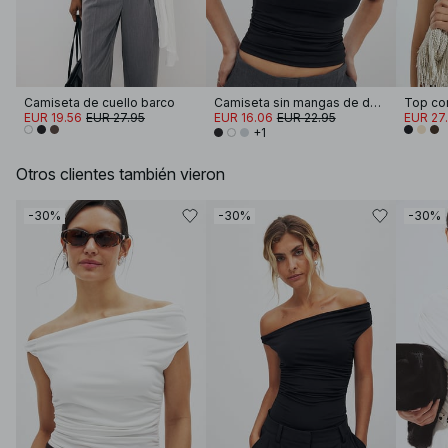
Camiseta de cuello barco
Camiseta sin mangas de doble pliegue
Top co
EUR 19.56
EUR 27.95
EUR 16.06
EUR 22.95
EUR 27
+1
Otros clientes también vieron
-30%
-30%
-30%