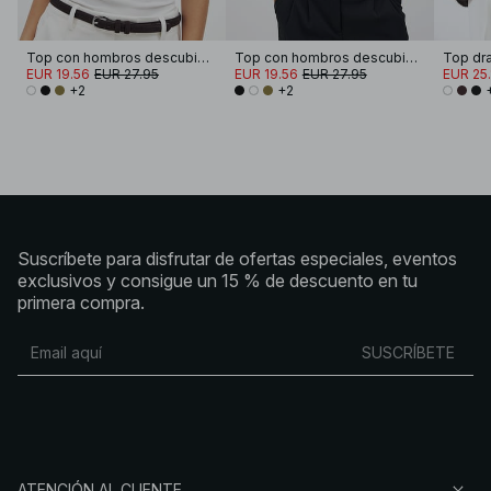
Top con hombros descubiertos trenzado
Top con hombros descubiertos trenzado
Top dr
EUR 19.56
EUR 27.95
EUR 19.56
EUR 27.95
EUR 25.
+2
+2
Suscríbete para disfrutar de ofertas especiales, eventos
exclusivos y consigue un 15 % de descuento en tu
primera compra.
SUSCRÍBETE
ATENCIÓN AL CLIENTE