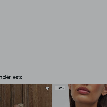
mbién esto
-30%