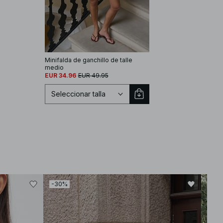
Minifalda de ganchillo de talle
medio
EUR 34.96
EUR 49.95
Seleccionar talla
-30%
-30
Seleccionar talla