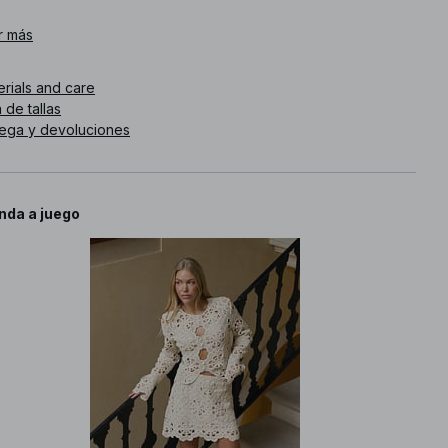
. de artículo
r más
:
1727-000247-0005
erials and care
 de tallas
rega y devoluciones
nda a juego