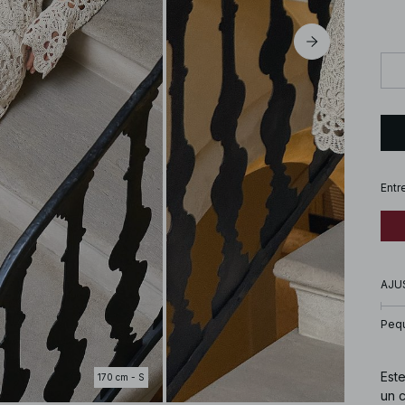
Entr
AJU
Peq
Est
170 cm - S
un 