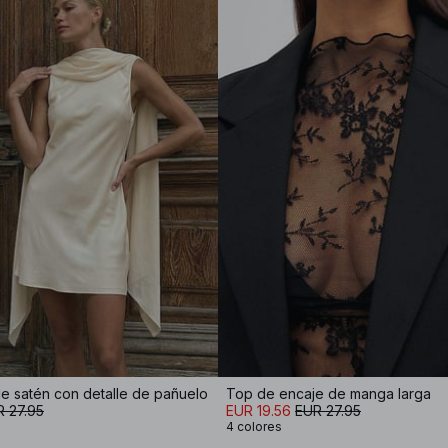
de satén con detalle de pañuelo
Top de encaje de manga larga
 27.95
EUR 19.56
EUR 27.95
4 colores