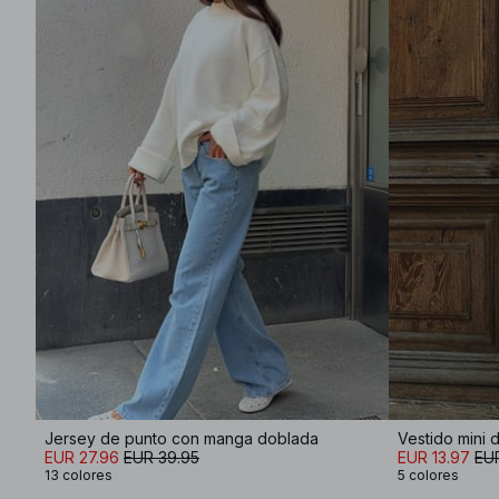
Jersey de punto con manga doblada
Vestido mini 
EUR 27.96
EUR 39.95
EUR 13.97
EUR
13 colores
5 colores