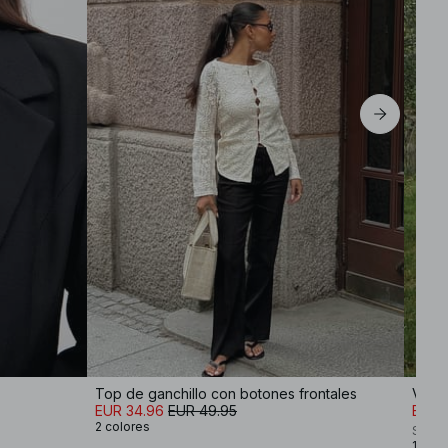
S
M
L
Top de ganchillo con botones frontales
EUR 34.96
EUR 49.95
EUR 5
2 colores
Sofi 
1 colo