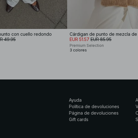
punto con cuello redondo
R 49.95
EUR 51.57
EUR 85.95
Premium Selection
3 colores
Ayuda
Política de devoluciones
Página de devoluciones
C
Gift cards
S