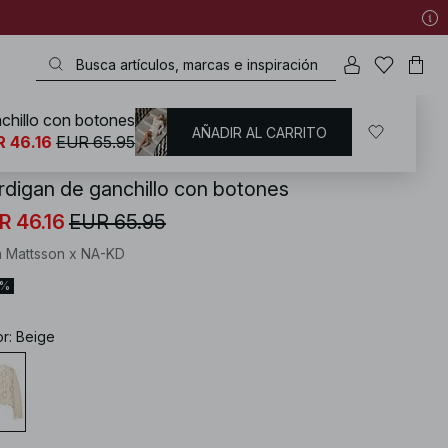
chillo con botones
AÑADIR AL CARRITO
KD
/
Ropa de verano
/
Tops de verano
 46.16
EUR 65.95
rdigan de ganchillo con botones
R 46.16
EUR 65.95
 Mattsson x NA-KD
0%
or
:
Beige