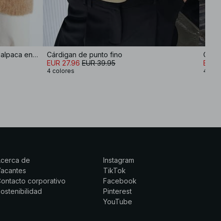
Cárdigan de punto de mezcla de alpaca en tamaño oversize
Cárdigan de punto fino
Cárdi
EUR 27.96
EUR 39.95
EUR 
4 colores
4 col
Acerca de
Instagram
Vacantes
TikTok
ontacto corporativo
Facebook
ostenibilidad
Pinterest
YouTube