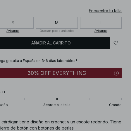
Encuentra tu talla
S
M
L
Avisarme
Quedan pocas unidades
Avisarme
AÑADIR AL CARRITO
ega gratuita a España en 3-6 días laborables*
30% OFF EVERYTHING
STE
ueño
Acorde a la talla
Grande
e cárdigan tiene diseño en crochet y un escote redondo. Tiene
cierre de botón con botones de perlas.