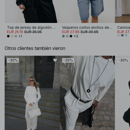
Top de jersey de algodón suave con mangas anchas
Vaqueros cortos anchos de talle medio
Camisa
EUR 25.16
EUR 35.95
EUR 27.96
EUR 39.95
EUR 27
+1
+3
Otros clientes también vieron
-30%
-30%
-30%