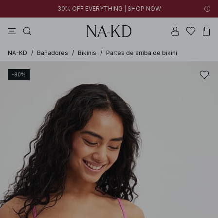
30% OFF EVERYTHING | SHOP NOW
vestidos
pantalones
tops
collar
negras
NA-KD
/
Bañadores
/
Bikinis
/
Partes de arriba de bikini
-80%