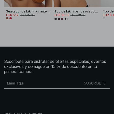
Sujetador de bikini brillante drapeado con tirantes anchos
Top de bikini bandeau acolchado
Top de 
EUR 5.19
EUR 25.95
EUR 16.06
EUR 22.95
EUR 6.
+1
Suscríbete para disfrutar de ofertas especiales, eventos
exclusivos y consigue un 15 % de descuento en tu
primera compra.
SUSCRÍBETE