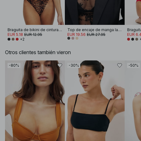
Braguita de bikini de cintura alta
Top de encaje de manga larga
EUR 5.18
EUR 12.95
EUR 19.56
EUR 27.95
EUR 6.
+2
Otros clientes también vieron
-80%
-30%
-50%