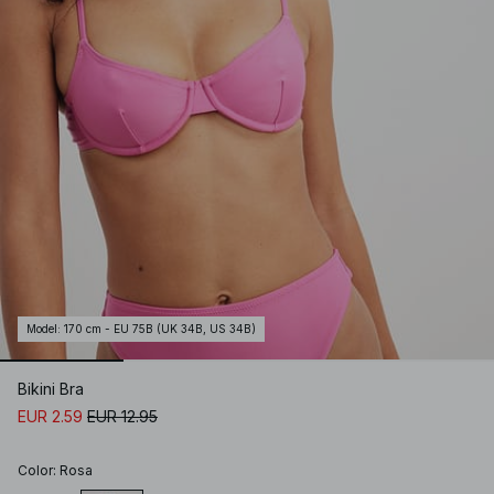
Model
:
170 cm - EU 75B (UK 34B, US 34B)
Bikini Bra
EUR 2.59
EUR 12.95
Color
:
Rosa