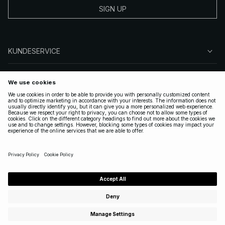
SIGN UP
KUNDESERVICE
OM NA-KD
FØLG OS
GYLDIGE
DENMARK
|
DANSK
Copyright 2025 Nakdcom One World AB