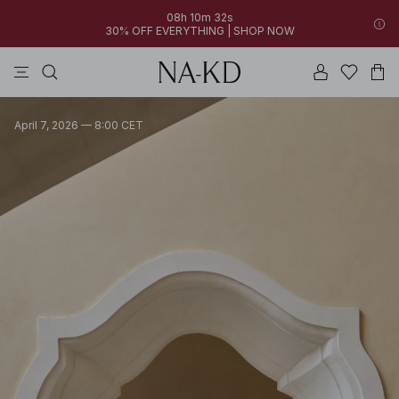
08h 10m 32s
30% OFF EVERYTHING | SHOP NOW
kjoler
bukser
toppe
sorte
brune
April 7, 2026 — 8:00 CET