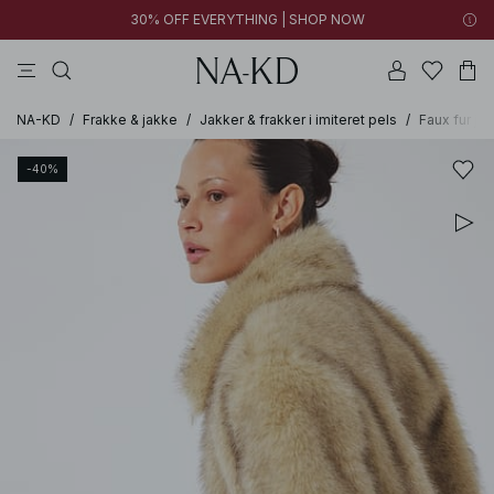
30% OFF EVERYTHING | SHOP NOW
bukser
toppe
kjoler
brune
sorte
NA-KD
/
Frakke & jakke
/
Jakker & frakker i imiteret pels
/
Faux fur ja
-40%