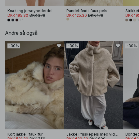
Knælang jerseynederdel
Pandebånd i faux pels
DKK 195.30
DKK 279
DKK 125.30
DKK 179
DKK 19
+1
Andre så også
-30%
-30%
-30%
Kort jakke i faux fur
Jakke i fuskepels med vide ermer
Bonded
DKK 531.30
DKK 759
DKK 629.30
DKK 899
DKK 62