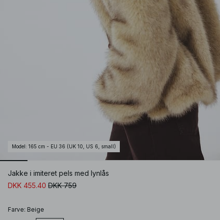
Model
:
165 cm - EU 36 (UK 10, US 6, small)
Jakke i imiteret pels med lynlås
DKK 455.40
DKK 759
Farve
:
Beige