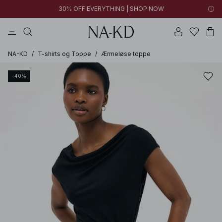
30% OFF EVERYTHING | SHOP NOW
bukser
toppe
kjoler
sorte
brune
NA-KD
/
T-shirts og Toppe
/
Ærmeløse toppe
-40%