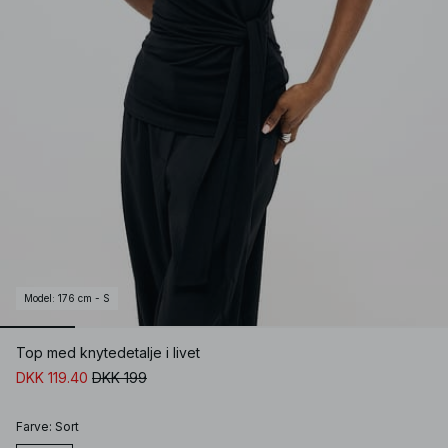
Model
:
176 cm - S
Top med knytedetalje i livet
DKK 119.40
DKK 199
Farve
:
Sort