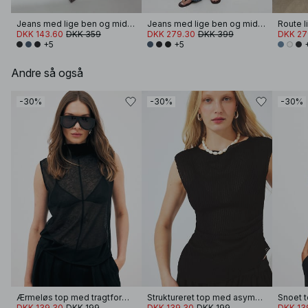
Jeans med lige ben og miditalje
Jeans med lige ben og miditalje
DKK 143.60
DKK 359
DKK 279.30
DKK 399
DKK 27
+5
+5
Andre så også
-30%
-30%
-30%
Ærmeløs top med tragtformet halsudskæring
Struktureret top med asymmetrisk kant
Snoet t
DKK 139.30
DKK 199
DKK 139.30
DKK 199
DKK 13