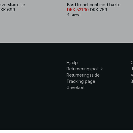
overstørrelse
Blød trenchcoat med bælte
DKK 699
DKK 531.30
DKK 759
4 farver
Hjælp
Returneringspolitik
Returneringsside
V
Tracking page
Gavekort