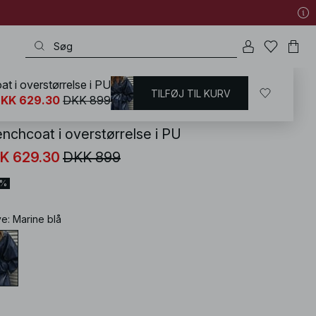
t i overstørrelse i PU
TILFØJ TIL KURV
KD
/
Frakke & jakke
/
Trenchcoats
KK 629.30
DKK 899
enchcoat i overstørrelse i PU
K 629.30
DKK 899
0%
ve
:
Marine blå