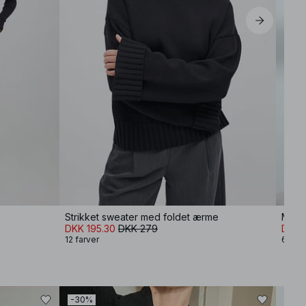
Strikket sweater med foldet ærme
Mid 
DKK 195.30
DKK 279
DKK 
12 farver
6 farv
-30%
-30