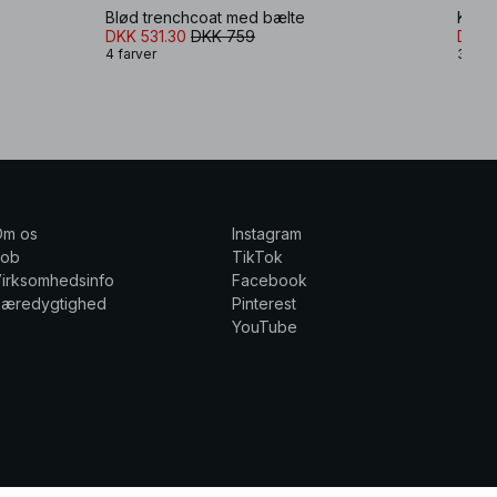
Blød trenchcoat med bælte
Kort 
DKK 531.30
DKK 759
DKK 
4 farver
3 farv
Om os
Instagram
Job
TikTok
irksomhedsinfo
Facebook
Bæredygtighed
Pinterest
YouTube