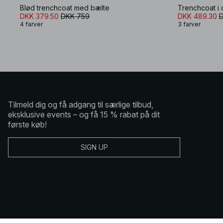
Blød trenchcoat med bælte
Trenchcoat i 
DKK 379.50
DKK 759
DKK 489.30
4 farver
3 farver
Tilmeld dig og få adgang til særlige tilbud,
eksklusive events – og få 15 % rabat på dit
første køb!
SIGN UP