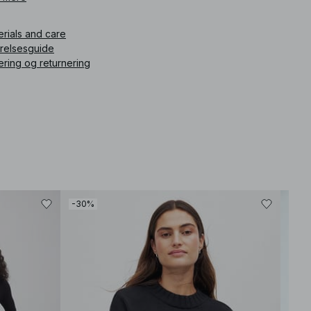
chcoat findes i blåt.
erials and care
ikelnummer
:
1018-010470-0018
rrelsesguide
ering og returnering
-30%
-30