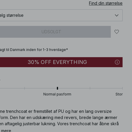
Find din størrelse
lg størrelse
UDSOLGT
fragt til Danmark inden for 1-3 hverdage*
30% OFF EVERYTHING
T
Normal pasform
Stor
e trenchcoat er fremstillet af PU og har en lang oversize
form. Den har en udskæring med revers, brede lange ærmer
n aftagelig justerbar lukning. Vores trenchcoat har åbne skrå
elommer, en knaplukning og en rygslidsdetalje. Denne
 mere