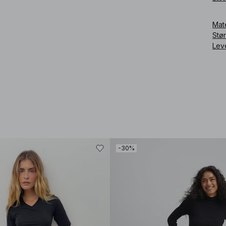
tren
Mat
Art
Stø
Lev
-30%