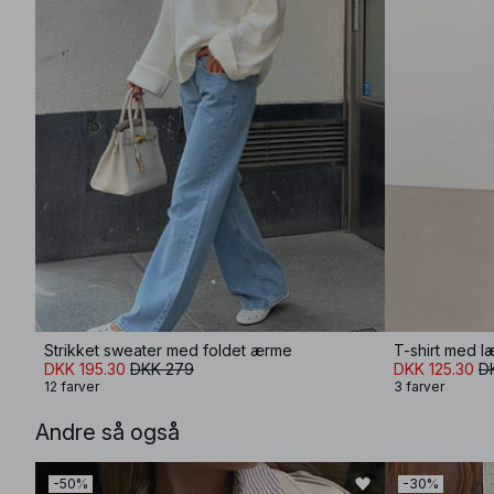
Strikket sweater med foldet ærme
T-shirt med 
DKK 195.30
DKK 279
DKK 125.30
D
12 farver
3 farver
Andre så også
-50%
-30%