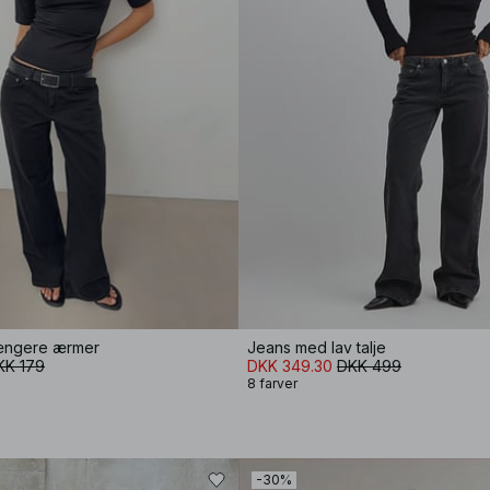
længere ærmer
Jeans med lav talje
KK 179
DKK 349.30
DKK 499
8 farver
-30%