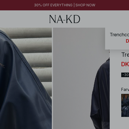
30% OFF EVERYTHING | SHOP NOW
Trenchcoa
NA-
D
Tr
DK
-3
Far