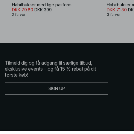
Habitbukser med lige pasform
DKK 79.80
DKK 399
DKK 71.80
DK
2 farver
3 farver
Tilmeld dig og få adgang til særlige tilbud,
eksklusive events – og få 15 % rabat på dit
første køb!
SIGN UP