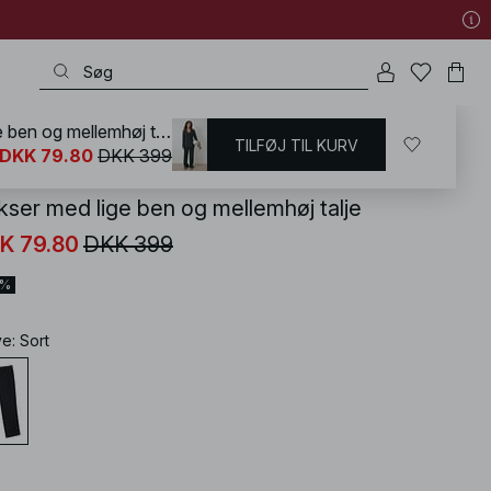
Bukser med lige ben og mellemhøj talje
TILFØJ TIL KURV
KD
/
Bukser
/
Bukser med lige ben
DKK 79.80
DKK 399
kser med lige ben og mellemhøj talje
K 79.80
DKK 399
0%
ve
:
Sort