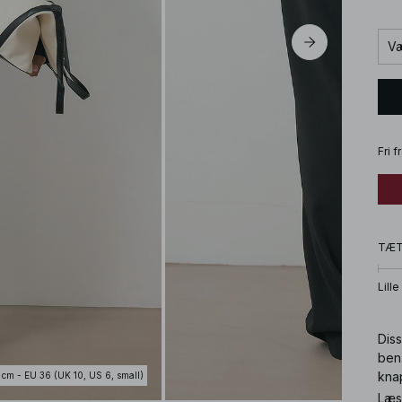
Væ
Fri 
TÆ
Lille
Dis
ben
knap
 cm - EU 36 (UK 10, US 6, small)
Læs