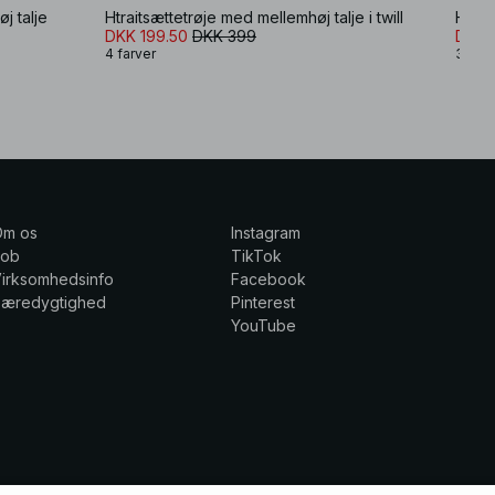
j talje
Htraitsættetrøje med mellemhøj talje i twill
Habit
DKK 199.50
DKK 399
DKK 
4 farver
3 farv
Om os
Instagram
Job
TikTok
irksomhedsinfo
Facebook
Bæredygtighed
Pinterest
YouTube