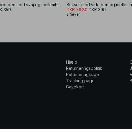
Habitbukser med ben med svaj og mellemhøj talje
Bukser med vide ben og mellemhø
K 359
DKK 79.80
DKK 399
2 farver
Hjælp
Returneringspolitik
Returneringsside
V
Tracking page
Gavekort