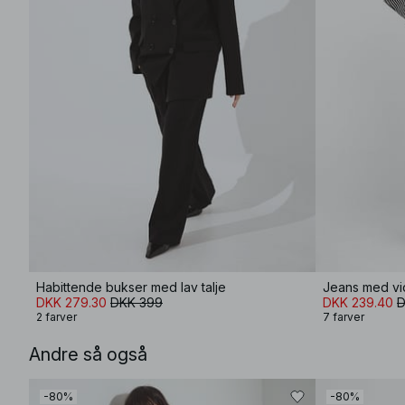
Habittende bukser med lav talje
Jeans med vid
DKK 279.30
DKK 399
DKK 239.40
D
2 farver
7 farver
Andre så også
-80%
-80%