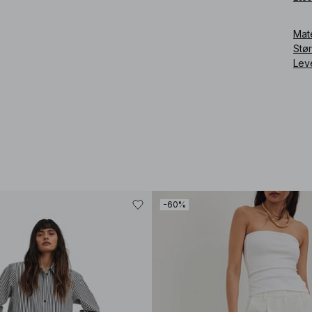
Art
Mat
Stø
Lev
-60%