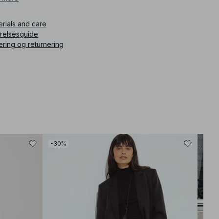
ikelnummer
:
1100-011673-0002
erials and care
rrelsesguide
ering og returnering
-30%
-40