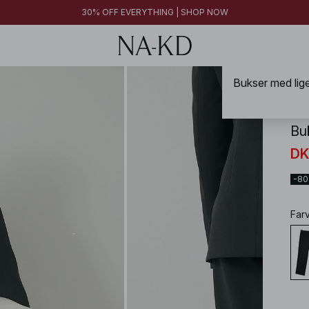
30% OFF EVERYTHING | SHOP NOW
NA-
Bu
DK
-8
Far