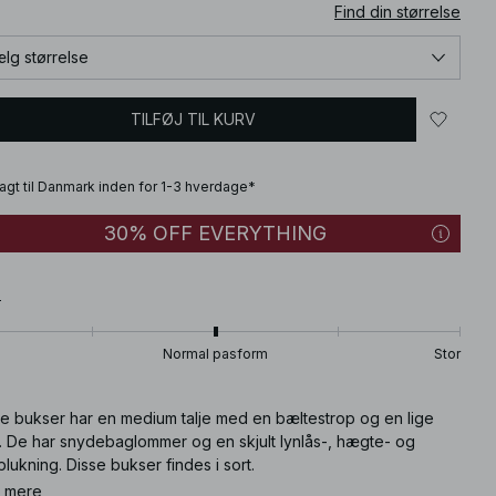
Find din størrelse
lg størrelse
TILFØJ TIL KURV
fragt til Danmark inden for 1-3 hverdage*
30% OFF EVERYTHING
T
Normal pasform
Stor
se bukser har en medium talje med en bæltestrop og en lige
. De har snydebaglommer og en skjult lynlås-, hægte- og
lukning. Disse bukser findes i sort.
 mere