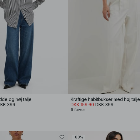
de og høj talje
Kraftige habitbukser med høj talje
KK 399
DKK 159.60
DKK 399
6 farver
-80%