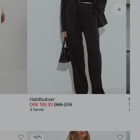
Habitbukser
Figur
DKK 195.30
DKK 279
DKK 
3 farver
2 farv
-50%
-80