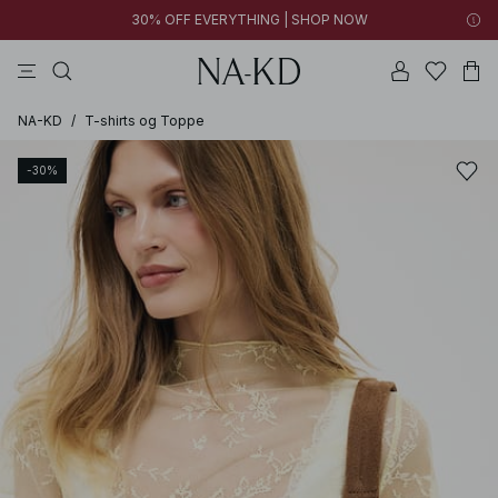
30% OFF EVERYTHING | SHOP NOW
bukser
toppe
kjoler
brune
sorte
NA-KD
/
T-shirts og Toppe
-30%