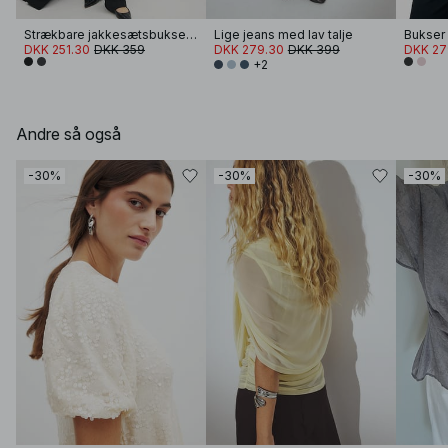
Strækbare jakkesætsbukser med lige ben
Lige jeans med lav talje
DKK 251.30
DKK 359
DKK 279.30
DKK 399
DKK 27
+2
Andre så også
-30%
-30%
-30%