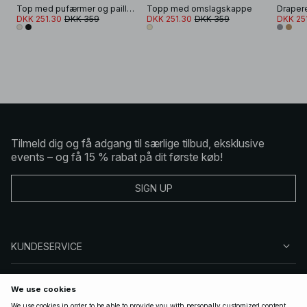
Top med pufærmer og pailletter
Topp med omslagskappe
Draper
DKK 251.30
DKK 359
DKK 251.30
DKK 359
DKK 25
Tilmeld dig og få adgang til særlige tilbud, eksklusive
events – og få 15 % rabat på dit første køb!
SIGN UP
KUNDESERVICE
OM NA-KD