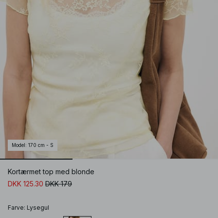
Model
:
170 cm - S
Kortærmet top med blonde
DKK 125.30
DKK 179
Farve
:
Lysegul