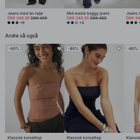
Jeans med lav talje
Mid waste baggy jeans
Jeans m
DKK 349.30
DKK 499
DKK 349.30
DKK 499
DKK 34
+6
+4
Andre så også
-60%
-80%
-80%
Klassisk korsettop
Klassisk korsettop
Klassis