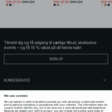
DKK 91.60
DKK 229
DKK 45.80
DKK 229
DKK 45
Tilmeld dig og få adgang til særlige tilbud, eksklusive
events – og få 15 % rabat på dit første køb!
SIGN UP
KUNDESERVICE
OM NA-KD
FØLG OS