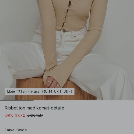
Model
:
173 cm - x-small (EU 34, UK 8, US 4)
Ribbet top med korset-detalje
DKK 47.70
DKK 159
Farve
:
Beige