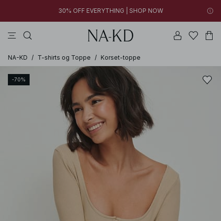
30% OFF EVERYTHING | SHOP NOW
toppe
kjoler
bukser
brune
sorte
09h 52m 47s
30% OFF EVERYTHING | SHOP NOW
FINAL SALE | SHOP NOW
NA-KD
/
T-shirts og Toppe
/
Korset-toppe
-70%