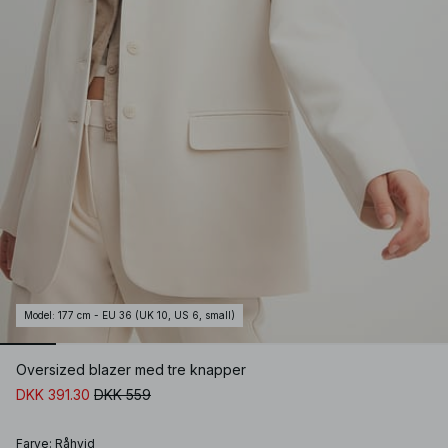
Model
:
177 cm - EU 36 (UK 10, US 6, small)
Oversized blazer med tre knapper
DKK 391.30
DKK 559
Farve
:
Råhvid