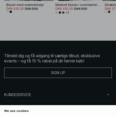
Blazer med snøredetalje
Meleret blazer i overstørrelse
Skrædd
DKK 419.30
DKK 599
DKK 419.30
DKK 599
DKK 27
+1
Tilmeld dig og få adgang til særlige tilbud, eksklusive
events – og få 15 % rabat på dit første køb!
SIGN UP
KUNDESERVICE
OM NA-KD