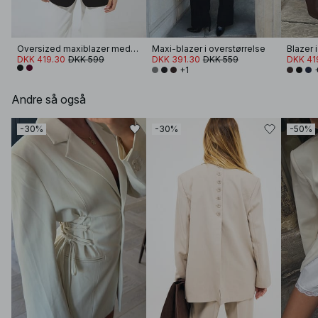
Oversized maxiblazer med en knap
Maxi-blazer i overstørrelse
Blazer i
DKK 419.30
DKK 599
DKK 391.30
DKK 559
DKK 41
+1
Andre så også
-30%
-30%
-50%