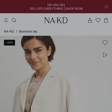
12h 41m 35s
30% OFF EVERYTHING | SHOP NOW
bukser
kjoler
toppe
sorte
mørkebrune
NA-KD
/
Business tøj
-30%