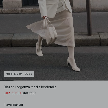
Model
:
170 cm - EU 36
Blazer i organza med slidsdetalje
DKK 59.90
DKK 599
Farve
:
Råhvid