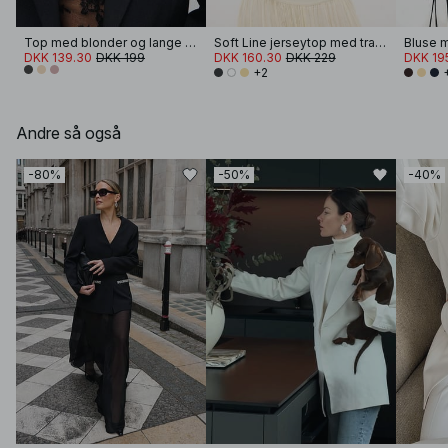
Top med blonder og lange ærmer
Soft Line jerseytop med tragtformet hals
Bluse m
DKK 139.30
DKK 199
DKK 160.30
DKK 229
DKK 19
+2
Andre så også
-80%
-50%
-40%