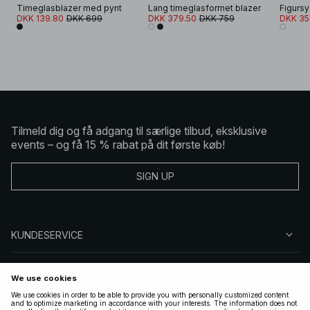
Timeglasblazer med pynt
Lang timeglasformet blazer
DKK 139.80
DKK 699
DKK 379.50
DKK 759
DKK 35
Tilmeld dig og få adgang til særlige tilbud, eksklusive
events – og få 15 % rabat på dit første køb!
SIGN UP
KUNDESERVICE
OM NA-KD
FØLG OS