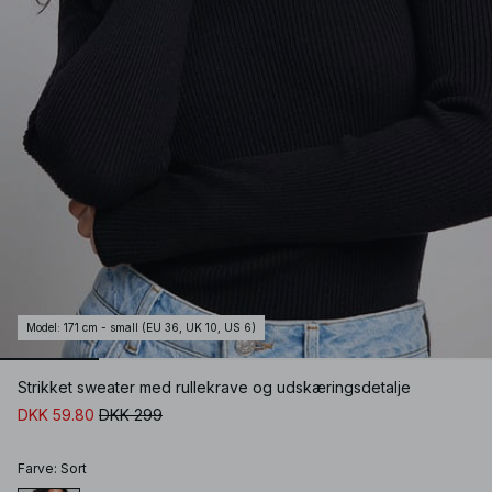
Model
:
171 cm - small (EU 36, UK 10, US 6)
Strikket sweater med rullekrave og udskæringsdetalje
DKK 59.80
DKK 299
Farve
:
Sort