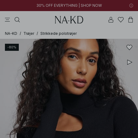
30% OFF EVERYTHING | SHOP NOW
bukser
toppe
kjoler
sorte
brune
NA-KD
/
Trøjer
/
Strikkede polotrøjer
-80%