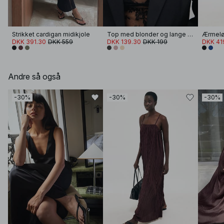
Strikket cardigan midikjole
Top med blonder og lange ærmer
DKK 391.30
DKK 559
DKK 139.30
DKK 199
DKK 41
Andre så også
-30%
-30%
-30%