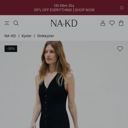
12h 56m 25s
30% OFF EVERYTHING | SHOP NOW
bukser
kjoler
toppe
sorte
brune
NA-KD
/
Kjoler
/
Strikkjoler
-30%