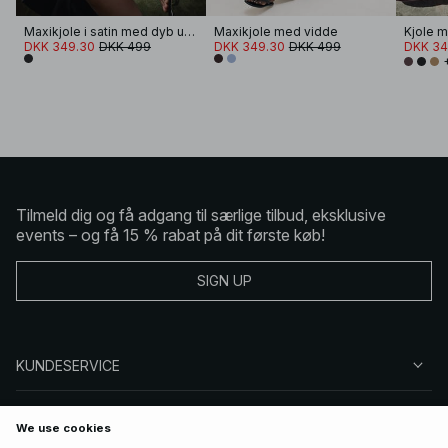
Maxikjole i satin med dyb udskæring
Maxikjole med vidde
DKK 349.30
DKK 499
DKK 349.30
DKK 499
DKK 34
Tilmeld dig og få adgang til særlige tilbud, eksklusive
events – og få 15 % rabat på dit første køb!
SIGN UP
KUNDESERVICE
OM NA-KD