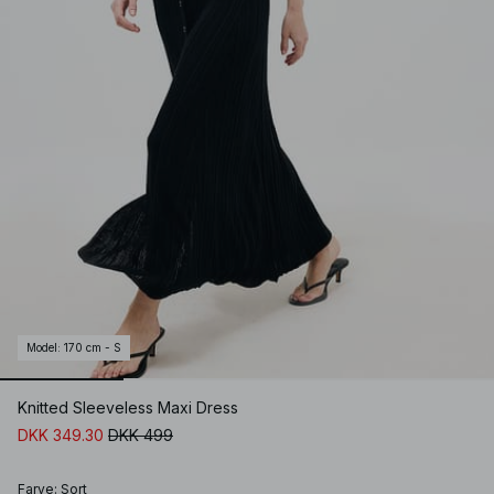
Model
:
170 cm - S
Knitted Sleeveless Maxi Dress
DKK 349.30
DKK 499
Farve
:
Sort