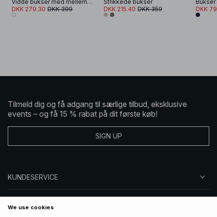
Vidde bukser med mellemhøj talje
Strikkede bukser
DKK 279.30
DKK 399
DKK 215.40
DKK 359
DKK 79
Tilmeld dig og få adgang til særlige tilbud, eksklusive
events – og få 15 % rabat på dit første køb!
SIGN UP
KUNDESERVICE
OM NA-KD