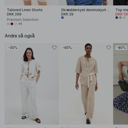
Tailored Linen Shorts
Skræddersyet denimskjorte med lange ærmer
DKK 299
DKK 29
DKK 13
Premium Selection
+1
Andre så også
-30%
-40%
-80%