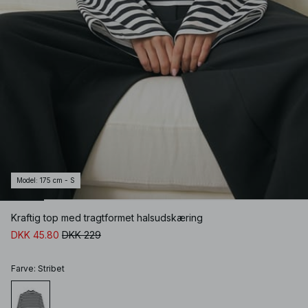
Model
:
175 cm - S
Kraftig top med tragtformet halsudskæring
DKK 45.80
DKK 229
Farve
:
Stribet