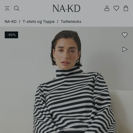
bukser
toppe
kjoler
sorte
brune
NA-KD
/
T-shirts og Toppe
/
Turtlenecks
-80%